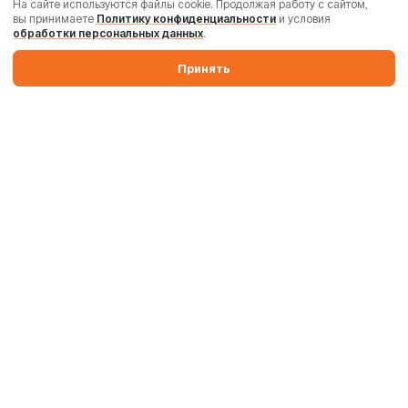
На сайте используются файлы cookie. Продолжая работу с сайтом,
вы принимаете
Политику конфиденциальности
и условия
обработки персональных данных
.
Принять
Производим бетонные заводы и силосы. Поставляем
промышленные бетоносмесители, дробильные комплексы,
комплектующие и запчасти по России и Беларуси.
Производство
Комплектация
Поставка и запуск