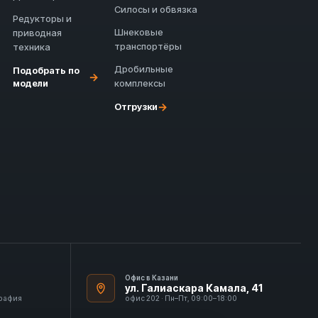
Силосы и обвязка
Редукторы и
Шнековые
приводная
транспортёры
техника
Дробильные
Подобрать по
→
модели
комплексы
→
Отгрузки
Офис в Казани
ул. Галиаскара Камала, 41
графия
офис 202 · Пн–Пт, 09:00–18:00