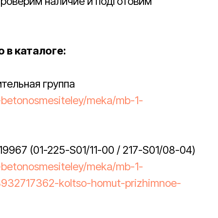
роверим наличие и подготовим
 в каталоге:
тельная группа
a-betonosmesiteley/meka/mb-1-
9967 (01-225-S01/11-00 / 217-S01/08-04)
a-betonosmesiteley/meka/mb-1-
8932717362-koltso-homut-prizhimnoe-