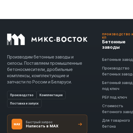
ПРОИЗВОДСТВО 
КП
Бетонные
заводы
Производим бетонные заводы и
Бетонные заво
силосы. Поставляем промышленные
Производство
бетоносмесители, дробильные
бетонных завод
комплексы, комплектующие и
запчасти по России и Беларуси.
Бетонный завод
под ключ
Производство
Комплектация
РБУ под ключ
Поставка и запуск
Стоимость
бетонного заво
Для товарного
Быстрый запрос
MAX
Написать в MAX
бетона