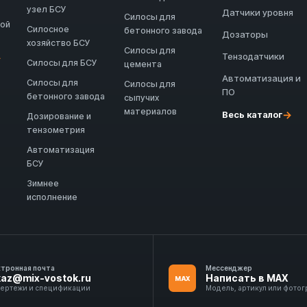
узел БСУ
Датчики уровня
Силосы для
ной
Силосное
бетонного завода
Дозаторы
хозяйство БСУ
Силосы для
Тензодатчики
→
Силосы для БСУ
цемента
Автоматизация и
Силосы для
Силосы для
ПО
бетонного завода
сыпучих
материалов
→
Весь каталог
Дозирование и
тензометрия
Автоматизация
БСУ
Зимнее
исполнение
ктронная почта
Мессенджер
kaz@mix-vostok.ru
Написать в MAX
MAX
чертежи и спецификации
Модель, артикул или фото