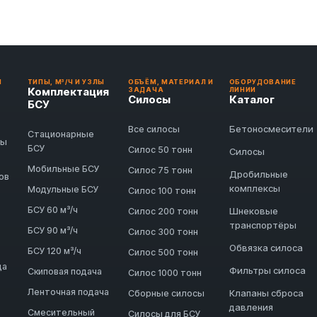
И
ТИПЫ, М³/Ч И УЗЛЫ
ОБЪЁМ, МАТЕРИАЛ И
ОБОРУДОВАНИЕ
Комплектация
ЗАДАЧА
ЛИНИИ
Силосы
Каталог
БСУ
Бетоносмесители
Все силосы
Стационарные
ды
БСУ
Силос 50 тонн
Силосы
Мобильные БСУ
Силос 75 тонн
Дробильные
ов
комплексы
Модульные БСУ
Силос 100 тонн
БСУ 60 м³/ч
Шнековые
Силос 200 тонн
транспортёры
БСУ 90 м³/ч
Силос 300 тонн
Обвязка силоса
БСУ 120 м³/ч
Силос 500 тонн
да
Фильтры силоса
Скиповая подача
Силос 1000 тонн
Ленточная подача
Клапаны сброса
Сборные силосы
давления
Смесительный
Силосы для БСУ