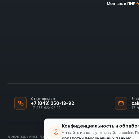
Монтаж и ПНР
Отдел продаж
Эле
+7 (843) 250-13-92
za
+7 (965) 622-02-92
ТЗ, 
Конфиденциальность и обрабо
На сайте используются файлы cookie. 
© 2026 ООО «МИКС-ВОСТОК»
ИНН 1655413297
обработки персональных данных
.