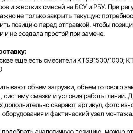
ров и жестких смесей на БСУ и РБУ. При рег
ажно не только закрыть текущую потребност
ить позицию перед отправкой, чтобы позици
и и не создала простой при замене.
оставку:
скве еще есть смесители KTSB1500/1000; K
0
итывают объем загрузки, объем готового за
, систему смазки и условия работы линии. Д
 дополнительно сверяют артикул, фото изн
 оборудования и фактический узел монтажа
я подобрать аналогичную позицию, можно о