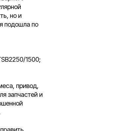
улярной
ь, но и
я подошла по
TSB2250/1500;
меса, привод,
ля запчастей и
ошенной
.
тправить