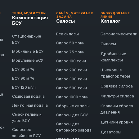
И
ТИПЫ, М³/Ч И УЗЛЫ
ОБЪЁМ, МАТЕРИАЛ И
ОБОРУДОВАНИЕ
Комплектация
ЗАДАЧА
ЛИНИИ
Силосы
Каталог
БСУ
Бетоносмесители
Все силосы
Стационарные
ды
БСУ
Силос 50 тонн
Силосы
Мобильные БСУ
Силос 75 тонн
Дробильные
ов
комплексы
Модульные БСУ
Силос 100 тонн
БСУ 60 м³/ч
Шнековые
Силос 200 тонн
транспортёры
БСУ 90 м³/ч
Силос 300 тонн
Обвязка силоса
БСУ 120 м³/ч
Силос 500 тонн
да
Фильтры силоса
Скиповая подача
Силос 1000 тонн
Ленточная подача
Клапаны сброса
Сборные силосы
давления
Смесительный
Силосы для БСУ
узел БСУ
Датчики уровня
Силосы для
ной
Силосное
бетонного завода
Дозаторы
хозяйство БСУ