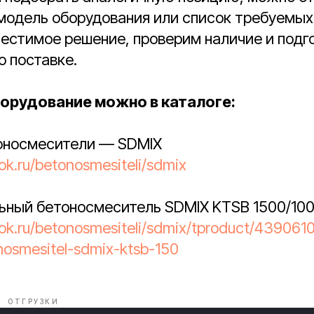
 модель оборудования или список требуемых
естимое решение, проверим наличие и подг
 поставке.
орудование можно в каталоге:
тоносмесители — SDMIX
tok.ru/betonosmesiteli/sdmix
льный бетоносмеситель SDMIX KTSB 1500/10
tok.ru/betonosmesiteli/sdmix/tproduct/439061
nosmesitel-sdmix-ktsb-150
ОТГРУЗКИ