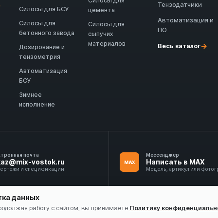
Силосы для
Тензодатчики
→
Силосы для БСУ
цемента
Автоматизация и
Силосы для
Силосы для
ПО
бетонного завода
сыпучих
материалов
→
Весь каталог
Дозирование и
тензометрия
Автоматизация
БСУ
Зимнее
исполнение
ктронная почта
Мессенджер
kaz@mix-vostok.ru
Написать в MAX
MAX
чертежи и спецификации
Модель, артикул или фото
тка данных
Продолжая работу с сайтом, вы принимаете
Политику конфиденциальн