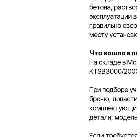
бетона, раство
эксплуатации в
правильно свер
месту установк
Что вошло в п
На складе в Мо
KTSB3000/200
При подборе уч
броню, лопасти
комплектующих
детали, модель
Если требуетс