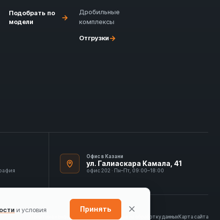
Дробильные
Подобрать по
→
модели
комплексы
→
Отгрузки
Офис в Казани
ул. Галиаскара Камала, 41
графия
офис 202 · Пн–Пт, 09:00–18:00
Принять
ости
и условия
Политика конфиденциальности
Согласие на обработку данных
Карта сайта