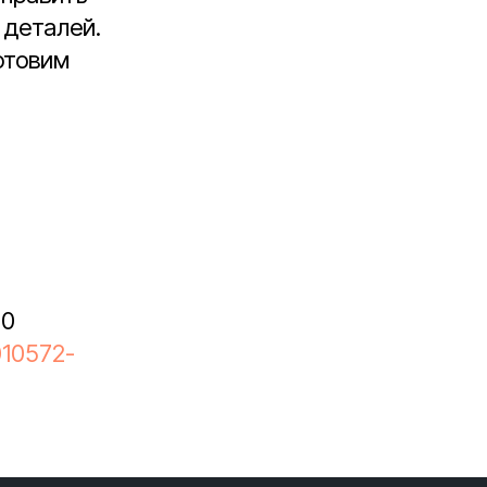
 деталей.
отовим
00
010572-