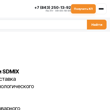
+7 (843) 250-13-92
Получить КП
Пн–Пт · 09:00–18:00
Найти
и SDMIX
оставка
нологического
оварного