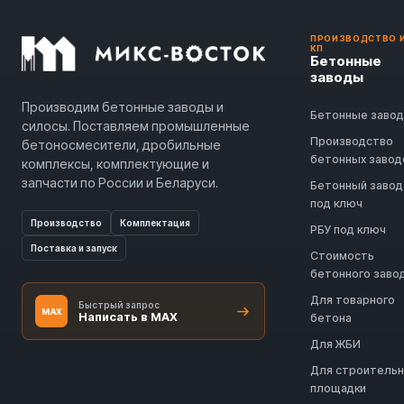
ПРОИЗВОДСТВО 
КП
Бетонные
заводы
Производим бетонные заводы и
Бетонные заво
силосы. Поставляем промышленные
Производство
бетоносмесители, дробильные
бетонных завод
комплексы, комплектующие и
запчасти по России и Беларуси.
Бетонный завод
под ключ
Производство
Комплектация
РБУ под ключ
Поставка и запуск
Стоимость
бетонного заво
Для товарного
Быстрый запрос
MAX
Написать в MAX
бетона
Для ЖБИ
Для строитель
площадки