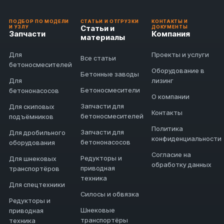
ПОДБОР ПО МОДЕЛИ
СТАТЬИ И ОТГРУЗКИ
КОНТАКТЫ И
Статьи и
И УЗЛУ
ДОКУМЕНТЫ
Запчасти
Компания
материалы
Для
Проекты и услуги
Все статьи
бетоносмесителей
Оборудование в
Бетонные заводы
Для
лизинг
Бетоносмесители
бетононасосов
О компании
Запчасти для
Для скиповых
Контакты
бетоносмесителей
подъёмников
Политика
Запчасти для
Для дробильного
конфиденциальности
бетононасосов
оборудования
Согласие на
Редукторы и
Для шнековых
обработку данных
приводная
транспортёров
техника
Для спецтехники
Силосы и обвязка
Редукторы и
Шнековые
приводная
транспортёры
техника