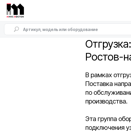
Отгрузка:
Ростов-н
В рамках отгру
Поставка напра
по обслуживани
производства.
Эта группа обо
подключения уз