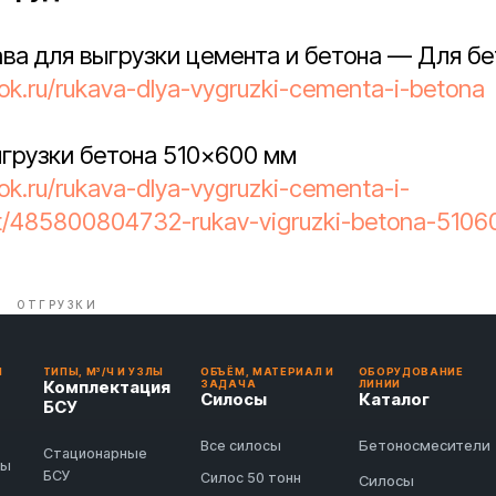
ава для выгрузки цемента и бетона — Для б
tok.ru/rukava-dlya-vygruzki-cementa-i-betona
ыгрузки бетона 510×600 мм
tok.ru/rukava-dlya-vygruzki-cementa-i-
t/485800804732-rukav-vigruzki-betona-510
ОТГРУЗКИ
И
ТИПЫ, М³/Ч И УЗЛЫ
ОБЪЁМ, МАТЕРИАЛ И
ОБОРУДОВАНИЕ
Комплектация
ЗАДАЧА
ЛИНИИ
Силосы
Каталог
БСУ
Бетоносмесители
Все силосы
Стационарные
ды
БСУ
Силос 50 тонн
Силосы