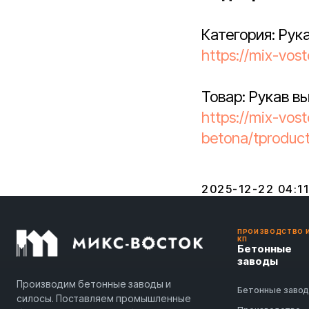
Категория: Рук
https://mix-vos
Товар: Рукав в
https://mix-vos
betona/tproduc
2025-12-22 04:11
ПРОИЗВОДСТВО 
КП
Бетонные
заводы
Производим бетонные заводы и
Бетонные заво
силосы. Поставляем промышленные