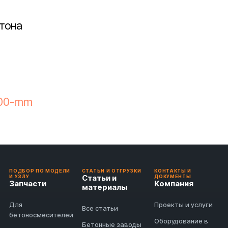
етона
600-mm
ПОДБОР ПО МОДЕЛИ
СТАТЬИ И ОТГРУЗКИ
КОНТАКТЫ И
Статьи и
И УЗЛУ
ДОКУМЕНТЫ
Запчасти
Компания
материалы
Для
Проекты и услуги
Все статьи
бетоносмесителей
Оборудование в
Бетонные заводы