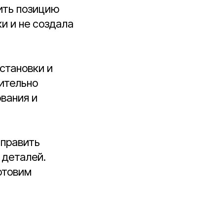
рить позицию
и и не создала
становки и
ительно
вания и
тправить
 деталей.
отовим