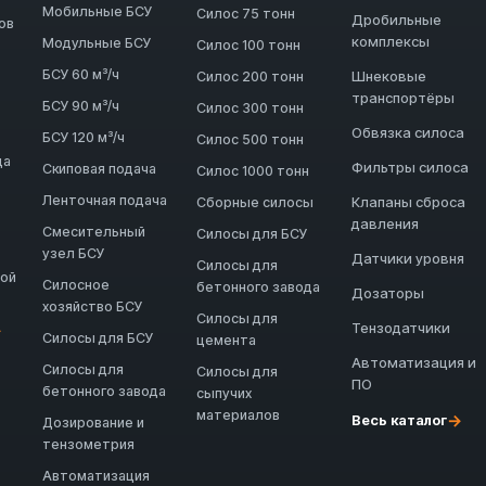
Мобильные БСУ
Силос 75 тонн
Дробильные
ов
комплексы
Модульные БСУ
Силос 100 тонн
БСУ 60 м³/ч
Шнековые
Силос 200 тонн
транспортёры
БСУ 90 м³/ч
Силос 300 тонн
Обвязка силоса
БСУ 120 м³/ч
Силос 500 тонн
да
Фильтры силоса
Скиповая подача
Силос 1000 тонн
Ленточная подача
Клапаны сброса
Сборные силосы
давления
Смесительный
Силосы для БСУ
узел БСУ
Датчики уровня
Силосы для
ной
Силосное
бетонного завода
Дозаторы
хозяйство БСУ
Силосы для
Тензодатчики
→
Силосы для БСУ
цемента
Автоматизация и
Силосы для
Силосы для
ПО
бетонного завода
сыпучих
материалов
→
Весь каталог
Дозирование и
тензометрия
Автоматизация