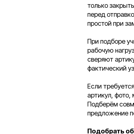
только закрыть
перед отправко
простой при за
При подборе уч
рабочую нагру
сверяют артику
фактический у
Если требуетс
артикул, фото,
Подберём совм
предложение по
Подобрать об