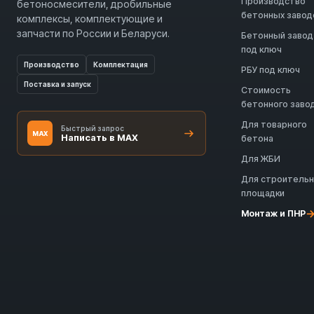
Производство
бетоносмесители, дробильные
бетонных завод
комплексы, комплектующие и
запчасти по России и Беларуси.
Бетонный завод
под ключ
Производство
Комплектация
РБУ под ключ
Поставка и запуск
Стоимость
бетонного заво
Для товарного
Быстрый запрос
MAX
Написать в MAX
бетона
Для ЖБИ
Для строитель
площадки
Монтаж и ПНР