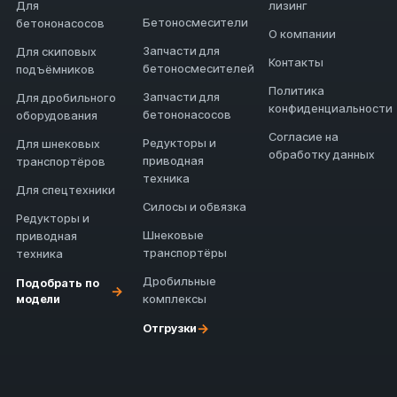
Для
лизинг
Бетоносмесители
бетононасосов
О компании
Запчасти для
Для скиповых
Контакты
бетоносмесителей
подъёмников
Политика
Запчасти для
Для дробильного
конфиденциальности
бетононасосов
оборудования
Согласие на
Редукторы и
Для шнековых
обработку данных
приводная
транспортёров
техника
Для спецтехники
Силосы и обвязка
Редукторы и
Шнековые
приводная
транспортёры
техника
Дробильные
Подобрать по
→
модели
комплексы
→
Отгрузки