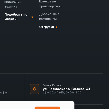
Шнековые
приводная
транспортёры
техника
Дробильные
Подобрать по
→
модели
комплексы
→
Отгрузки
Офис в Казани
ул. Галиаскара Камала, 41
графия
офис 202 · Пн–Пт, 09:00–18:00