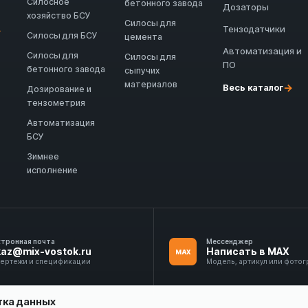
Силосное
бетонного завода
Дозаторы
хозяйство БСУ
Силосы для
Тензодатчики
→
Силосы для БСУ
цемента
Автоматизация и
Силосы для
Силосы для
ПО
бетонного завода
сыпучих
материалов
→
Весь каталог
Дозирование и
тензометрия
Автоматизация
БСУ
Зимнее
исполнение
ктронная почта
Мессенджер
kaz@mix-vostok.ru
Написать в MAX
MAX
чертежи и спецификации
Модель, артикул или фото
тка данных