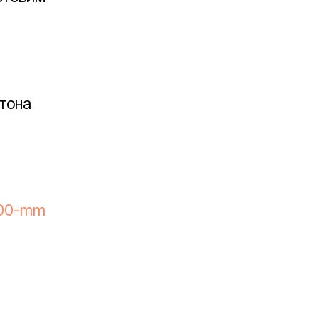
етона
600-mm