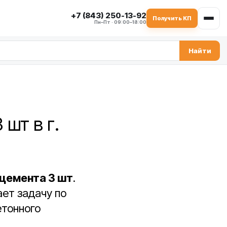
+7 (843) 250-13-92
Получить КП
Пн–Пт · 09:00–18:00
Найти
шт в г.
 цемента 3 шт
.
ает задачу по
етонного