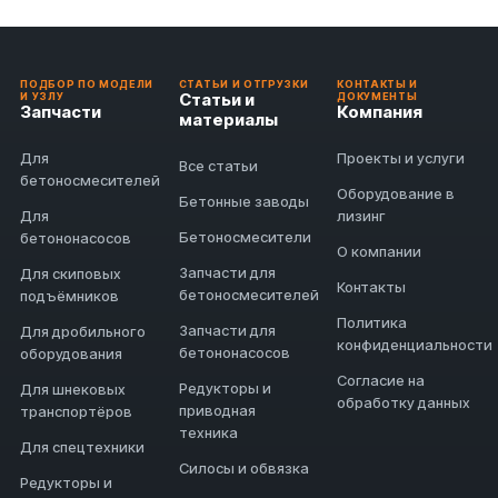
ПОДБОР ПО МОДЕЛИ
СТАТЬИ И ОТГРУЗКИ
КОНТАКТЫ И
Статьи и
И УЗЛУ
ДОКУМЕНТЫ
Запчасти
Компания
материалы
Для
Проекты и услуги
Все статьи
бетоносмесителей
Оборудование в
Бетонные заводы
Для
лизинг
Бетоносмесители
бетононасосов
О компании
Запчасти для
Для скиповых
Контакты
бетоносмесителей
подъёмников
Политика
Запчасти для
Для дробильного
конфиденциальности
бетононасосов
оборудования
Согласие на
Редукторы и
Для шнековых
обработку данных
приводная
транспортёров
техника
Для спецтехники
Силосы и обвязка
Редукторы и