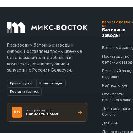
ПРОИЗВОДСТВО 
КП
Бетонные
заводы
Производим бетонные заводы и
Бетонные заво
силосы. Поставляем промышленные
Производство
бетоносмесители, дробильные
бетонных завод
комплексы, комплектующие и
запчасти по России и Беларуси.
Бетонный завод
под ключ
Производство
Комплектация
РБУ под ключ
Поставка и запуск
Стоимость
бетонного заво
Для товарного
Быстрый запрос
MAX
Написать в MAX
бетона
Для ЖБИ
Для строитель