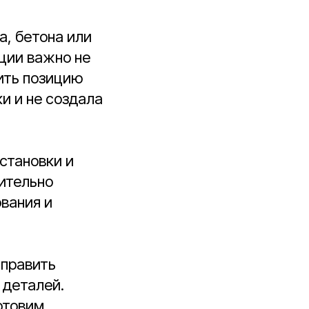
а, бетона или
ции важно не
рить позицию
и и не создала
становки и
ительно
вания и
тправить
 деталей.
отовим