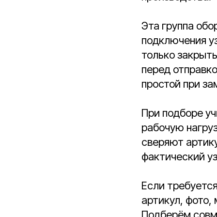
Эта группа обо
подключения уз
только закрыть
перед отправко
простой при за
При подборе уч
рабочую нагру
сверяют артику
фактический у
Если требуетс
артикул, фото,
Подберём совм