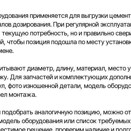
рудования применяется для выгрузки цемент
лов дозирования. При регулярной эксплуата
 текущую потребность, но и правильно све
й, чтобы позиция подошла по месту установк
мене.
итывают диаметр, длину, материал, место у
зку. Для запчастей и комплектующих дополн
л, фото изношенной детали, модель оборудо
зел монтажа.
я подобрать аналогичную позицию, можно о
 модель оборудования или список требуемых
естимое решение, проверим наличие и подг