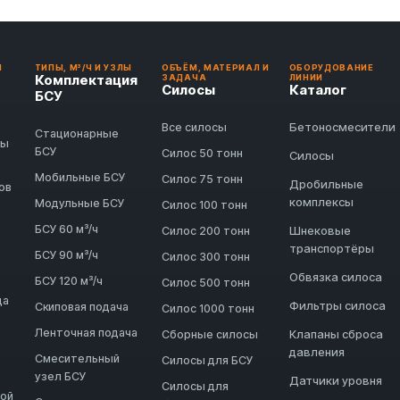
И
ТИПЫ, М³/Ч И УЗЛЫ
ОБЪЁМ, МАТЕРИАЛ И
ОБОРУДОВАНИЕ
Комплектация
ЗАДАЧА
ЛИНИИ
Силосы
Каталог
БСУ
Бетоносмесители
Все силосы
Стационарные
ды
БСУ
Силос 50 тонн
Силосы
Мобильные БСУ
Силос 75 тонн
Дробильные
ов
комплексы
Модульные БСУ
Силос 100 тонн
БСУ 60 м³/ч
Шнековые
Силос 200 тонн
транспортёры
БСУ 90 м³/ч
Силос 300 тонн
Обвязка силоса
БСУ 120 м³/ч
Силос 500 тонн
да
Фильтры силоса
Скиповая подача
Силос 1000 тонн
Ленточная подача
Клапаны сброса
Сборные силосы
давления
Смесительный
Силосы для БСУ
узел БСУ
Датчики уровня
Силосы для
ной