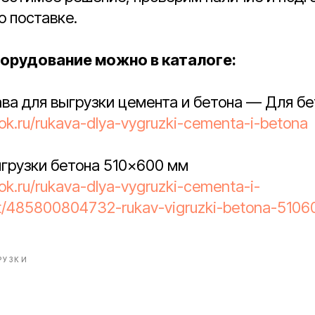
 поставке.
орудование можно в каталоге:
ава для выгрузки цемента и бетона — Для б
tok.ru/rukava-dlya-vygruzki-cementa-i-betona
ыгрузки бетона 510×600 мм
tok.ru/rukava-dlya-vygruzki-cementa-i-
t/485800804732-rukav-vigruzki-betona-510
РУЗКИ