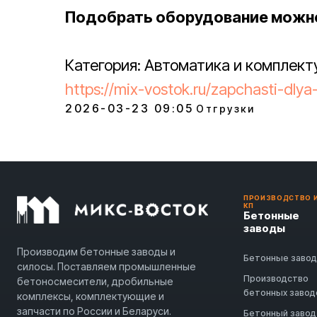
Подобрать оборудование можно
Категория: Автоматика и комплек
https://mix-vostok.ru/zapchasti-dly
2026-03-23 09:05
Отгрузки
ПРОИЗВОДСТВО 
КП
Бетонные
заводы
Производим бетонные заводы и
Бетонные заво
силосы. Поставляем промышленные
Производство
бетоносмесители, дробильные
бетонных завод
комплексы, комплектующие и
запчасти по России и Беларуси.
Бетонный завод