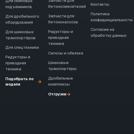
Запчасти для
Для скиповых
Контакты
бетоносмесителей
подъёмников
Политика
Запчасти для
Для дробильного
конфиденциальности
бетононасосов
оборудования
Согласие на
Редукторы и
Для шнековых
обработку данных
приводная
транспортёров
техника
Для спецтехники
Силосы и обвязка
Редукторы и
Шнековые
приводная
транспортёры
техника
Дробильные
Подобрать по
→
модели
комплексы
→
Отгрузки