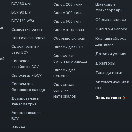
БСУ 60 м³/ч
Шнековые
Силос 200 тонн
транспортёры
БСУ 90 м³/ч
Силос 300 тонн
Обвязка силоса
БСУ 120 м³/ч
Силос 500 тонн
да
Фильтры силоса
Скиповая подача
Силос 1000 тонн
Ленточная подача
Клапаны сброса
Сборные силосы
давления
Смесительный
Силосы для БСУ
узел БСУ
Датчики уровня
Силосы для
ной
Силосное
бетонного завода
Дозаторы
хозяйство БСУ
Силосы для
Тензодатчики
→
Силосы для БСУ
цемента
Автоматизация и
Силосы для
Силосы для
ПО
бетонного завода
сыпучих
материалов
→
Весь каталог
Дозирование и
тензометрия
Автоматизация
БСУ
Зимнее