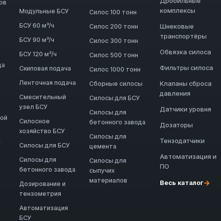
Дробильные
ов
комплексы
Модульные БСУ
Силос 100 тонн
БСУ 60 м³/ч
Шнековые
Силос 200 тонн
транспортёры
БСУ 90 м³/ч
Силос 300 тонн
Обвязка силоса
БСУ 120 м³/ч
Силос 500 тонн
да
Фильтры силоса
Скиповая подача
Силос 1000 тонн
Ленточная подача
Клапаны сброса
Сборные силосы
давления
Смесительный
Силосы для БСУ
узел БСУ
Датчики уровня
Силосы для
ной
Силосное
бетонного завода
Дозаторы
хозяйство БСУ
Силосы для
Тензодатчики
→
Силосы для БСУ
цемента
Автоматизация и
Силосы для
Силосы для
ПО
бетонного завода
сыпучих
материалов
→
Весь каталог
Дозирование и
тензометрия
Автоматизация
БСУ