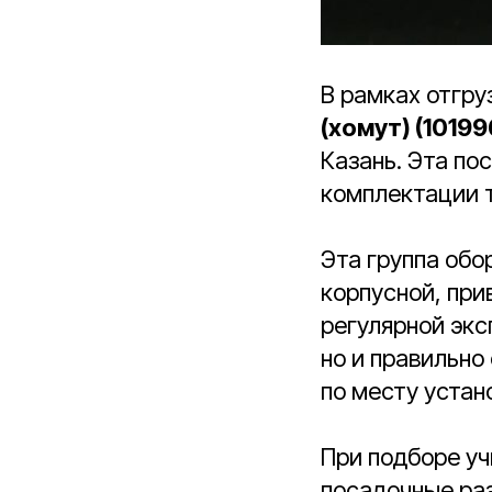
В рамках отгру
(хомут) (1019
Казань. Эта по
комплектации т
Эта группа обо
корпусной, при
регулярной экс
но и правильно
по месту устан
При подборе уч
посадочные раз