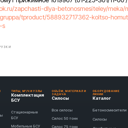
хомут прижимное 1019967 (01-225-S01/11-00 /
tok.ru/zapchasti-dlya-betonosmesiteley/meka/
-gruppa/tproduct/588932717362-koltso-homut
-s
РУЗКИ
И
ТИПЫ, М³/Ч И УЗЛЫ
ОБЪЁМ, МАТЕРИАЛ И
ОБОРУДОВАНИЕ
Комплектация
ЗАДАЧА
ЛИНИИ
Силосы
Каталог
БСУ
Бетоносмесители
Все силосы
Стационарные
ды
БСУ
Силос 50 тонн
Силосы
Мобильные БСУ
Силос 75 тонн