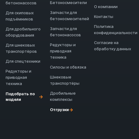
Бетоносмесители
бетононасосов
О компании
Запчасти для
Для скиповых
Контакты
бетоносмесителей
подъёмников
Политика
Запчасти для
Для дробильного
конфиденциальности
бетононасосов
оборудования
Согласие на
Редукторы и
Для шнековых
обработку данных
приводная
транспортёров
техника
Для спецтехники
Силосы и обвязка
Редукторы и
Шнековые
приводная
транспортёры
техника
Дробильные
Подобрать по
→
модели
комплексы
→
Отгрузки