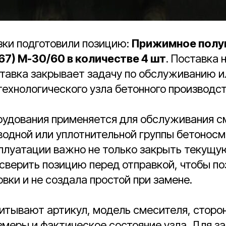
зки подготовили позицию:
Прижимное полу
967) М-30/60 в количестве 4 шт
. Поставка 
ставка закрывает задачу по обслуживанию и
ехнологического узла бетонного производст
рудования применяется для обслуживания с
водной или уплотнительной группы бетоносм
плуатации важно не только закрыть текущу
 сверить позицию перед отправкой, чтобы п
овки и не создала простой при замене.
итывают артикул, модель смесителя, сторон
меры и фактическое состояние узла. Для за