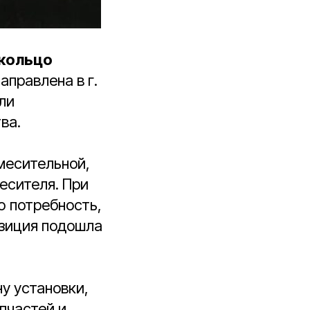
кольцо
направлена в г.
ли
ва.
месительной,
есителя. При
ю потребность,
озиция подошла
у установки,
пчастей и