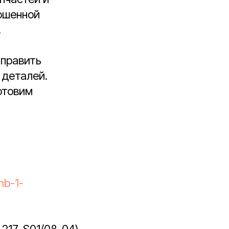
ошенной
.
тправить
 деталей.
отовим
mb-1-