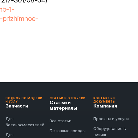
 217-S01/08-04)
mb-1-
-prizhimnoe-
ПОДБОР ПО МОДЕЛИ
СТАТЬИ И ОТГРУЗКИ
КОНТАКТЫ И
Статьи и
И УЗЛУ
ДОКУМЕНТЫ
Запчасти
Компания
материалы
Для
Проекты и услуги
Все статьи
бетоносмесителей
Оборудование в
Бетонные заводы
Для
лизинг