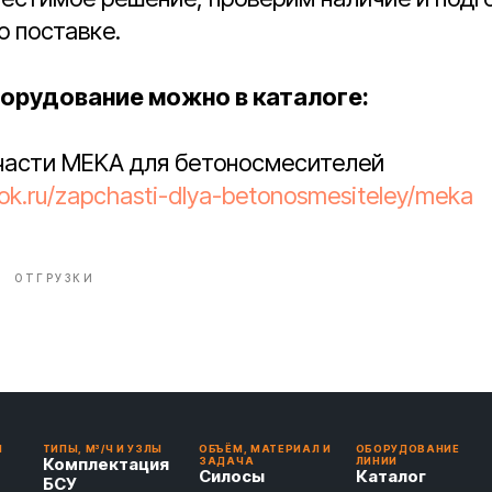
 поставке.
орудование можно в каталоге:
пчасти MEKA для бетоносмесителей
tok.ru/zapchasti-dlya-betonosmesiteley/meka
ОТГРУЗКИ
И
ТИПЫ, М³/Ч И УЗЛЫ
ОБЪЁМ, МАТЕРИАЛ И
ОБОРУДОВАНИЕ
Комплектация
ЗАДАЧА
ЛИНИИ
Силосы
Каталог
БСУ