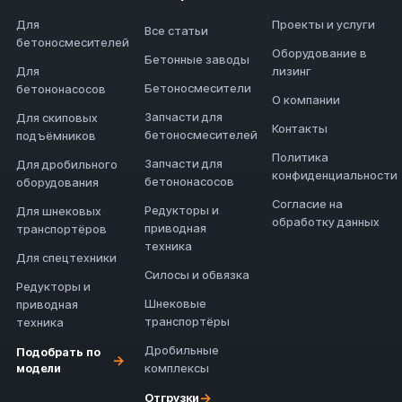
Для
Проекты и услуги
Все статьи
бетоносмесителей
Оборудование в
Бетонные заводы
Для
лизинг
Бетоносмесители
бетононасосов
О компании
Запчасти для
Для скиповых
Контакты
бетоносмесителей
подъёмников
Политика
Запчасти для
Для дробильного
конфиденциальности
бетононасосов
оборудования
Согласие на
Редукторы и
Для шнековых
обработку данных
приводная
транспортёров
техника
Для спецтехники
Силосы и обвязка
Редукторы и
Шнековые
приводная
транспортёры
техника
Дробильные
Подобрать по
→
модели
комплексы
→
Отгрузки