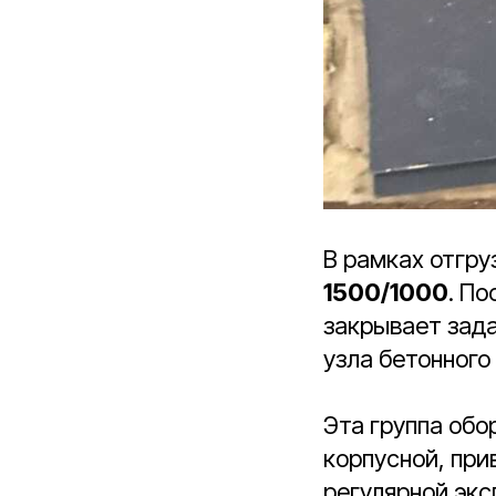
В рамках отгру
1500/1000
. По
закрывает зад
узла бетонного
Эта группа обо
корпусной, при
регулярной экс