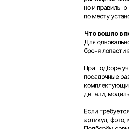
но и правильно
по месту устан
Что вошло в п
Для одновально
броня лопасти 
При подборе уч
посадочные раз
комплектующих
детали, модель
Если требуетс
артикул, фото,
Подберём совм