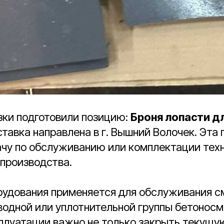
зки подготовили позицию:
Броня лопасти д
ставка направлена в г. Вышний Волочек. Эта
ачу по обслуживанию или комплектации тех
 производства.
рудования применяется для обслуживания с
водной или уплотнительной группы бетоносм
плуатации важно не только закрыть текущу