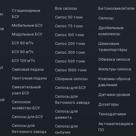
Бетоносмесители
Все силосы
Стационарные
ды
БСУ
Силос 50 тонн
Силосы
Мобильные БСУ
Силос 75 тонн
Дробильные
ов
комплексы
Модульные БСУ
Силос 100 тонн
БСУ 60 м³/ч
Шнековые
Силос 200 тонн
транспортёры
БСУ 90 м³/ч
Силос 300 тонн
Обвязка силоса
БСУ 120 м³/ч
Силос 500 тонн
да
Фильтры силоса
Скиповая подача
Силос 1000 тонн
Ленточная подача
Клапаны сброса
Сборные силосы
давления
Смесительный
Силосы для БСУ
узел БСУ
Датчики уровня
Силосы для
ной
Силосное
бетонного завода
Дозаторы
хозяйство БСУ
Силосы для
Тензодатчики
→
Силосы для БСУ
цемента
Автоматизация и
Силосы для
Силосы для
ПО
бетонного завода
сыпучих