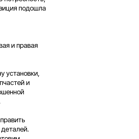
озиция подошла
вая и правая
у установки,
пчастей и
ошенной
.
тправить
 деталей.
отовим