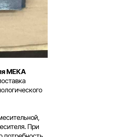
ля МЕКА
 поставка
нологического
месительной,
есителя. При
ю потребность,