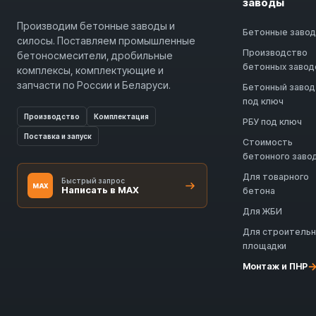
заводы
Производим бетонные заводы и
Бетонные заво
силосы. Поставляем промышленные
Производство
бетоносмесители, дробильные
бетонных завод
комплексы, комплектующие и
запчасти по России и Беларуси.
Бетонный завод
под ключ
Производство
Комплектация
РБУ под ключ
Поставка и запуск
Стоимость
бетонного заво
Для товарного
Быстрый запрос
MAX
Написать в MAX
бетона
Для ЖБИ
Для строитель
площадки
Монтаж и ПНР