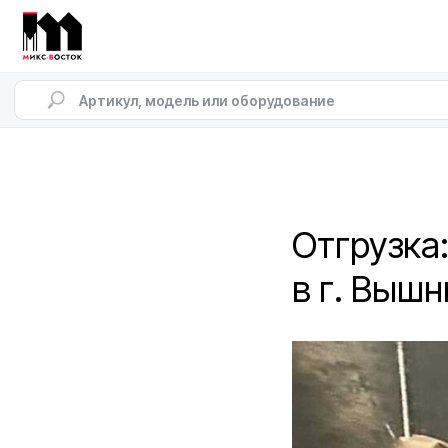
Отгрузка
в г. Выш