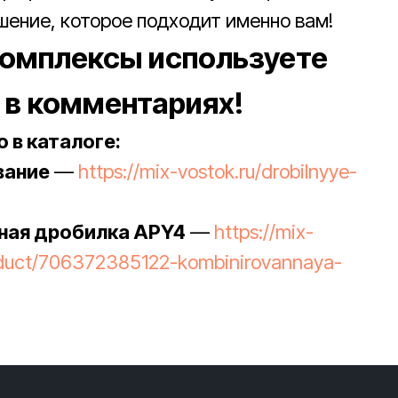
ение, которое подходит именно вам!
комплексы используете
 в комментариях!
 в каталоге:
вание
—
https://mix-vostok.ru/drobilnyye-
ная дробилка APY4
—
https://mix-
roduct/706372385122-kombinirovannaya-