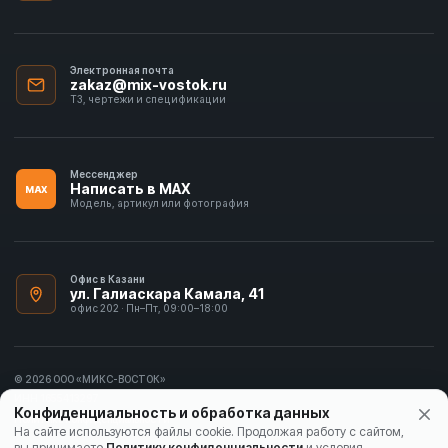
Электронная почта
zakaz@mix-vostok.ru
ТЗ, чертежи и спецификации
Мессенджер
Написать в MAX
MAX
Модель, артикул или фотография
Офис в Казани
ул. Галиаскара Камала, 41
офис 202 · Пн–Пт, 09:00–18:00
© 2026 ООО «МИКС-ВОСТОК»
ИНН 1655413297
Конфиденциальность и обработка данных
Политика конфиденциальности
На сайте используются файлы cookie. Продолжая работу с сайтом,
вы принимаете
Политику конфиденциальности
и условия