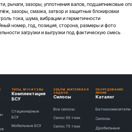
и, рычаги, зазоры, уплотнения валов, подшипниковые оп
пёж, зазоры, смазка, затвор и защитные блокировки
роль тока, шума, вибрации и герметичности
йный номер, год, позиция, сторона, размеры и фото
ельности загрузки и выгрузки под фактическую смесь
И
ТИПЫ, М³/Ч И УЗЛЫ
ОБЪЁМ, МАТЕРИАЛ И
ОБОРУДОВАНИЕ
Комплектация
ЗАДАЧА
ЛИНИИ
Силосы
Каталог
БСУ
Бетоносмесители
Все силосы
Стационарные
ды
БСУ
Силос 50 тонн
Силосы
Мобильные БСУ
Силос 75 тонн
Дробильные
ов