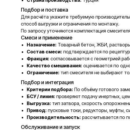
Страна производства:
Турция
Подбор и поставка
Для расчёта укажите требуемую производительн
способ выгрузки и ограничения по монтажу.
По запросу уточняются комплектация смесителя,
Смеси и применение
Назначение:
Товарный бетон, ЖБИ, растворы
Состав смеси:
подтверждается по рецептуре
Фракция:
согласовывается с геометрией раб
Качество смешивания:
оценивается по одно
Ограничение:
тип смесителя не выбирают то
Подбор и интеграция
Критерии подбора:
По объёму готового заме
БСУ / линия:
проверяют подачу инертных, цем
Выгрузка:
тип затвора, скорость опорожнен
Привод:
пусковые токи, редукторы, муфты, с
Производительность:
рассчитывается по п
Обслуживание и запуск