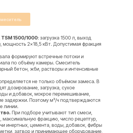
смеситель
 TSM 1500/1000
: загрузка 1500 л, выход
л, мощность 2×18,5 кВт. Допустимая фракция
вала формируют встречные потоки и
иала по объёму камеры. Смеситель
арный бетон, жби, растворы и интенсивные
определяется не только объёмом замеса. В
ят дозирование, загрузка, сухое
оды и добавок, мокрое перемешивание,
ие задержки. Поэтому м³/ч подтверждаются
е линии.
тво.
При подборе учитывают тип смеси,
, максимальную фракцию, число рецептур,
и инертных, цемента, воды, добавок, фибры
метки, затвор и принимающее оборудование,