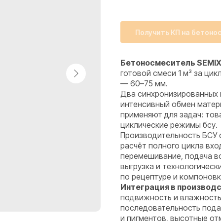
Получить КП на бетоно
Бетоносмеситель SEMIX
готовой смеси 1 м³ за цик
— 60–75 мм.
Два синхронизированных 
интенсивный обмен матер
применяют для задач: тов
циклические режимы бсу.
Производительность БСУ 
расчёт полного цикла вход
перемешивание, подача в
выгрузка и технологическ
по рецептуре и компоновк
Интеграция в производс
подвижность и влажность
последовательность подач
и пигментов, высотные от