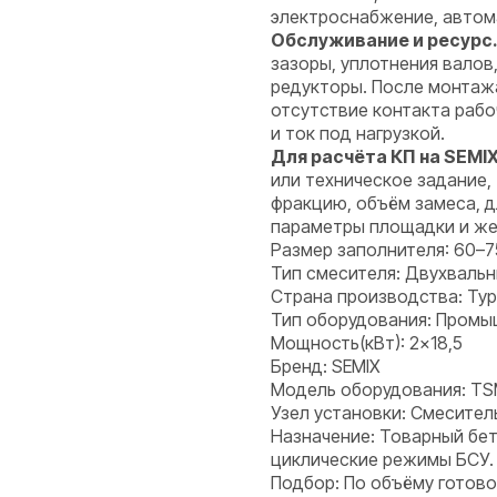
электроснабжение, автома
Обслуживание и ресурс
зазоры, уплотнения вало
редукторы. После монтаж
отсутствие контакта рабоч
и ток под нагрузкой.
Для расчёта КП на SEMI
или техническое задание, 
фракцию, объём замеса, дл
параметры площадки и же
Размер заполнителя: 60–7
Тип смесителя: Двухваль
Страна производства: Ту
Тип оборудования: Пром
Мощность(кВт): 2×18,5
Бренд: SEMIX
Модель оборудования: TS
Узел установки: Смесител
Назначение: Товарный бет
циклические режимы БСУ.
Подбор: По объёму готово