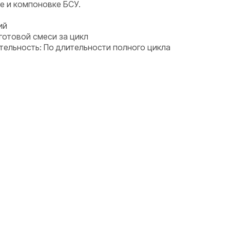
ке и компоновке БСУ.
ий
 готовой смеси за цикл
тельность: По длительности полного цикла