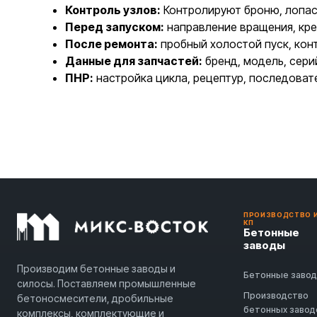
Контроль узлов:
Контролируют броню, лопаст
Перед запуском:
направление вращения, кре
После ремонта:
пробный холостой пуск, конт
Данные для запчастей:
бренд, модель, сери
ПНР:
настройка цикла, рецептур, последоват
ПРОИЗВОДСТВО 
КП
Бетонные
заводы
Производим бетонные заводы и
Бетонные заво
силосы. Поставляем промышленные
Производство
бетоносмесители, дробильные
бетонных завод
комплексы, комплектующие и