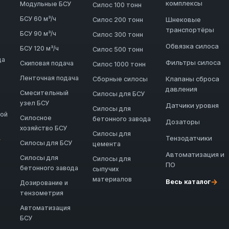
комплексы
Модульные БСУ
Силос 100 тонн
БСУ 60 м³/ч
Шнековые
Силос 200 тонн
транспортёры
БСУ 90 м³/ч
Силос 300 тонн
Обвязка силоса
БСУ 120 м³/ч
Силос 500 тонн
да
Фильтры силоса
Скиповая подача
Силос 1000 тонн
Ленточная подача
Клапаны сброса
Сборные силосы
давления
Смесительный
Силосы для БСУ
узел БСУ
Датчики уровня
Силосы для
ной
Силосное
бетонного завода
Дозаторы
хозяйство БСУ
Силосы для
Тензодатчики
→
Силосы для БСУ
цемента
Автоматизация и
Силосы для
Силосы для
ПО
бетонного завода
сыпучих
материалов
→
Весь каталог
Дозирование и
тензометрия
Автоматизация
БСУ