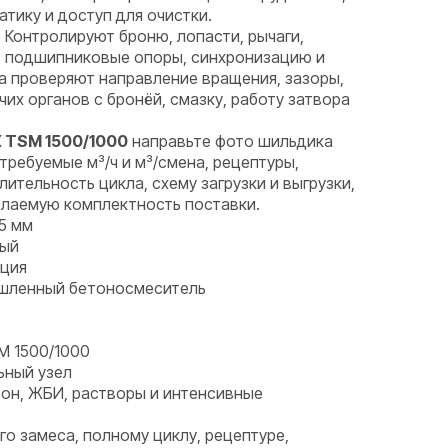
тику и доступ для очистки.
.
Контролируют броню, лопасти, рычаги,
в, подшипниковые опоры, синхронизацию и
а проверяют направление вращения, зазоры,
их органов с бронёй, смазку, работу затвора
X TSM 1500/1000
направьте фото шильдика
требуемые м³/ч и м³/смена, рецептуры,
ительность цикла, схему загрузки и выгрузки,
лаемую комплектность поставки.
5 мм
ный
рция
ышленный бетоносмеситель
M 1500/1000
ьный узел
он, ЖБИ, растворы и интенсивные
го замеса, полному циклу, рецептуре,