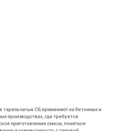
е тарельчатые СБ применяют на бетонных и
ых производствах, где требуется
ское приготовление смеси, понятное
вание и совместимость с типовой