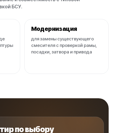
вкой БСУ.
Модернизация
де
для замены существующего
ептуры
смесителя с проверкой рамы,
посадки, затвора и привода
тир по выбору