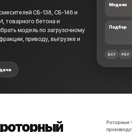
Модели
месителей СБ-138, СБ-146 и
И, товарного бетона и
Подбор
брать модель по загрузочному
фракции, приводу, выгрузке и
БСУ
РБУ
адаче
 роторный
Роторные 
производст