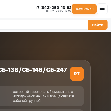
+7 (843) 250-13-92
Получить КП
Пн–Пт · 09:00–18:00
Найти
Б-138, СБ-146 и СБ
ситель СБ для БСУ, 
СБ-138 / СБ-146 / СБ-247
RT
роторный тарельчатый смеситель с
неподвижной чашей и вращающейся
рабочей группой