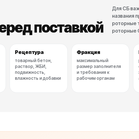
Для СБ ва
названия п
еред поставкой
роторные 
роторные 
Рецептура
Фракция
товарный бетон,
максимальный
раствор, ЖБИ,
размер заполнителя
подвижность,
и требования к
влажность и добавки
рабочим органам