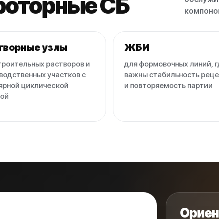
роторные СБ
компоно
творные узлы
ЖБИ
троительных растворов и
для формовочных линий, г
водственных участков с
важны стабильность рец
ярной циклической
и повторяемость партии
ой
Ориен