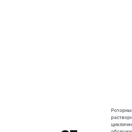
Роторны
растворн
цикличе
обслужи