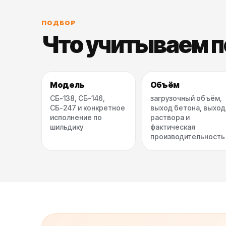
ПОДБОР
Что учитываем п
Модель
Объём
СБ-138, СБ-146,
загрузочный объём,
СБ-247 и конкретное
выход бетона, выход
исполнение по
раствора и
шильдику
фактическая
производительность