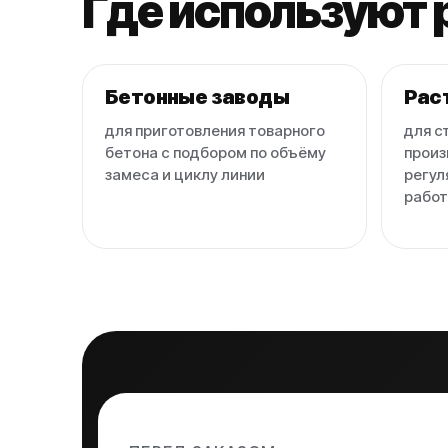
Где используют 
Бетонные заводы
Рас
для приготовления товарного
для с
бетона с подбором по объёму
произ
замеса и циклу линии
регул
работ