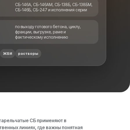
СБ-146А, СБ-146АМ, СБ-138Б, СБ-138БМ,
СБ-146Б, СБ-247 и исполнения серии
по выходу готового бетона, циклу,
фракции, выгрузке, раме и
фактическому исполнению
ЖБИ
растворы
тарельчатые СБ применяют в
венных линиях, где важны понятная