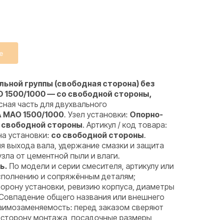
е
ьной группы (свободная сторона) без
 1500/1000 — со свободной стороны,
ная часть для двухвального
 MAO 1500/1000
. Узел установки:
Опорно-
о свободной стороны
. Артикул / код товара:
на установки:
со свободной стороны
.
я выхода вала, удержание смазки и защита
ла от цементной пыли и влаги.
ь.
По модели и серии смесителя, артикулу или
исполнению и сопряжённым деталям;
орону установки, ревизию корпуса, диаметры
 Совпадение общего названия или внешнего
аимозаменяемость: перед заказом сверяют
 сторону монтажа, посадочные размеры,