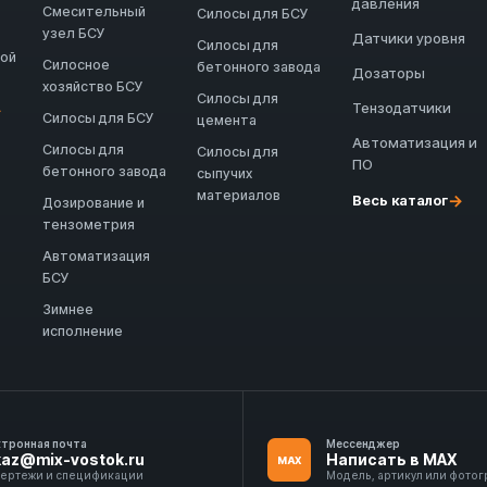
давления
Смесительный
Силосы для БСУ
узел БСУ
Датчики уровня
Силосы для
ной
Силосное
бетонного завода
Дозаторы
хозяйство БСУ
Силосы для
Тензодатчики
→
Силосы для БСУ
цемента
Автоматизация и
Силосы для
Силосы для
ПО
бетонного завода
сыпучих
материалов
→
Весь каталог
Дозирование и
тензометрия
Автоматизация
БСУ
Зимнее
исполнение
ктронная почта
Мессенджер
kaz@mix-vostok.ru
Написать в MAX
MAX
чертежи и спецификации
Модель, артикул или фото