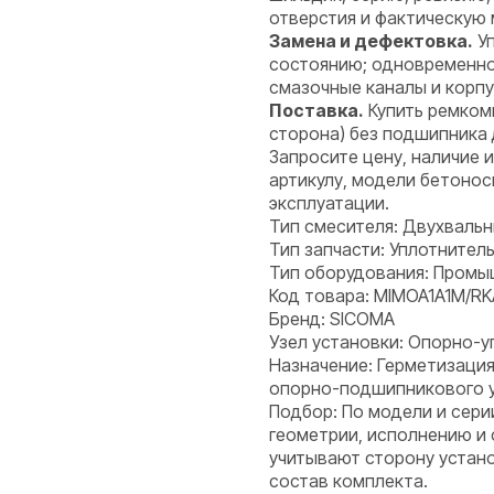
отверстия и фактическую 
Замена и дефектовка.
Уп
состоянию; одновременно 
смазочные каналы и корпу
Поставка.
Купить ремком
сторона) без подшипника 
Запросите цену, наличие 
артикулу, модели бетонос
эксплуатации.
Тип смесителя: Двухваль
Тип запчасти: Уплотнитель
Тип оборудования: Пром
Код товара: MIMOA1A1M/RK
Бренд: SICOMA
Узел установки: Опорно-у
Назначение: Герметизация
опорно-подшипникового уз
Подбор: По модели и сери
геометрии, исполнению и
учитывают сторону устано
состав комплекта.