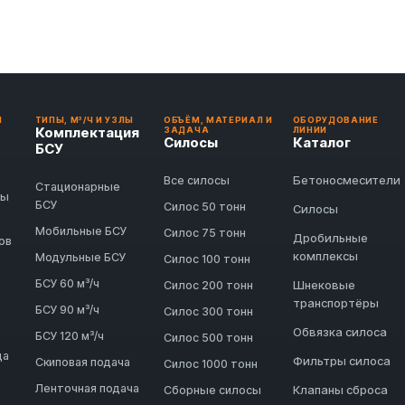
И
ТИПЫ, М³/Ч И УЗЛЫ
ОБЪЁМ, МАТЕРИАЛ И
ОБОРУДОВАНИЕ
Комплектация
ЗАДАЧА
ЛИНИИ
Силосы
Каталог
БСУ
Бетоносмесители
Все силосы
Стационарные
ды
БСУ
Силос 50 тонн
Силосы
Мобильные БСУ
Силос 75 тонн
Дробильные
ов
комплексы
Модульные БСУ
Силос 100 тонн
БСУ 60 м³/ч
Шнековые
Силос 200 тонн
транспортёры
БСУ 90 м³/ч
Силос 300 тонн
Обвязка силоса
БСУ 120 м³/ч
Силос 500 тонн
да
Фильтры силоса
Скиповая подача
Силос 1000 тонн
Ленточная подача
Клапаны сброса
Сборные силосы