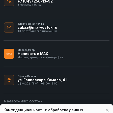
+7 (843) 250-13-92
+7 (965) 622-02-92
Электронная почта
zakaz@mix-vostok.ru
ТЗ, чертежи и спецификации
Мессенджер
Написать в MAX
MAX
Модель, артикул или фотография
Офис в Казани
ул. Галиаскара Камала, 41
офис 202 · Пн–Пт, 09:00–18:00
© 2026 ООО «МИКС-ВОСТОК»
ИНН 1655413297
Конфиденциальность и обработка данных
Политика конфиденциальности