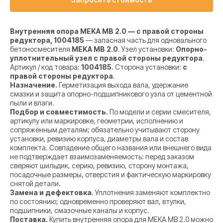
Внутренняя опора MEKA MB 2.0 — с правой стороны
редуктора, 1004185
— запасная часть для одновального
бетоносмесителя
MEKA MB 2.0
. Узел установки:
Опорно-
уплотнительный узел с правой стороны редуктора
.
Артикул / код товара:
1004185
. Сторона установки:
с
правой стороны редуктора
.
Назначение.
Герметизация выхода вала, удержание
смазки и защита опорно-подшипникового узла от цементной
пыли и влаги.
Подбор и совместимость.
По модели и серии смесителя,
артикулу или маркировке, геометрии, исполнению и
сопряжённым деталям; обязательно учитывают сторону
установки, ревизию корпуса, диаметры вала и состав
комплекта. Совпадение общего названия или внешнего вида
не подтверждает взаимозаменяемость: перед заказом
сверяют шильдик, серию, ревизию, сторону монтажа,
посадочные размеры, отверстия и фактическую маркировку
снятой детали.
Замена и дефектовка.
Уплотнения заменяют комплектно
по состоянию; одновременно проверяют вал, втулки,
подшипники, смазочные каналы и корпус.
Поставка.
Купить внутренняя опора для MEKA MB 2.0 можно