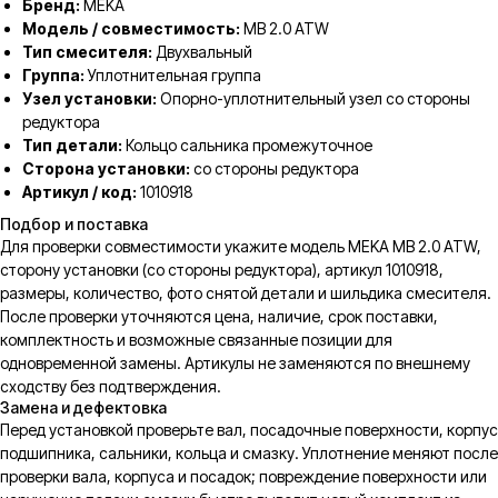
Бренд:
MEKA
Модель / совместимость:
MB 2.0 ATW
Тип смесителя:
Двухвальный
Группа:
Уплотнительная группа
Узел установки:
Опорно-уплотнительный узел со стороны
редуктора
Тип детали:
Кольцо сальника промежуточное
Сторона установки:
со стороны редуктора
Артикул / код:
1010918
Подбор и поставка
Для проверки совместимости укажите модель MEKA MB 2.0 ATW,
сторону установки (со стороны редуктора), артикул 1010918,
размеры, количество, фото снятой детали и шильдика смесителя.
После проверки уточняются цена, наличие, срок поставки,
комплектность и возможные связанные позиции для
одновременной замены. Артикулы не заменяются по внешнему
сходству без подтверждения.
Замена и дефектовка
Перед установкой проверьте вал, посадочные поверхности, корпус
подшипника, сальники, кольца и смазку. Уплотнение меняют после
проверки вала, корпуса и посадок; повреждение поверхности или