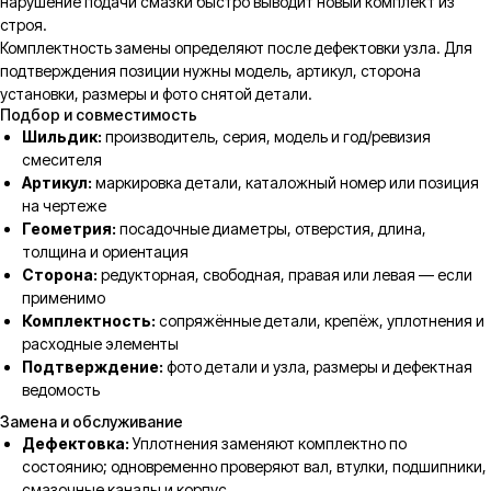
нарушение подачи смазки быстро выводит новый комплект из
строя.
Комплектность замены определяют после дефектовки узла. Для
подтверждения позиции нужны модель, артикул, сторона
установки, размеры и фото снятой детали.
Подбор и совместимость
Шильдик:
производитель, серия, модель и год/ревизия
смесителя
Артикул:
маркировка детали, каталожный номер или позиция
на чертеже
Геометрия:
посадочные диаметры, отверстия, длина,
толщина и ориентация
Сторона:
редукторная, свободная, правая или левая — если
применимо
Комплектность:
сопряжённые детали, крепёж, уплотнения и
расходные элементы
Подтверждение:
фото детали и узла, размеры и дефектная
ведомость
Замена и обслуживание
Дефектовка:
Уплотнения заменяют комплектно по
состоянию; одновременно проверяют вал, втулки, подшипники,
смазочные каналы и корпус.