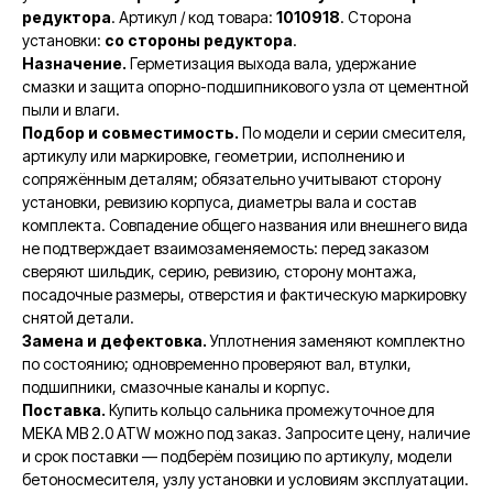
редуктора
. Артикул / код товара:
1010918
. Сторона
установки:
со стороны редуктора
.
Назначение.
Герметизация выхода вала, удержание
смазки и защита опорно-подшипникового узла от цементной
пыли и влаги.
Подбор и совместимость.
По модели и серии смесителя,
артикулу или маркировке, геометрии, исполнению и
сопряжённым деталям; обязательно учитывают сторону
установки, ревизию корпуса, диаметры вала и состав
комплекта. Совпадение общего названия или внешнего вида
не подтверждает взаимозаменяемость: перед заказом
сверяют шильдик, серию, ревизию, сторону монтажа,
посадочные размеры, отверстия и фактическую маркировку
снятой детали.
Замена и дефектовка.
Уплотнения заменяют комплектно
по состоянию; одновременно проверяют вал, втулки,
подшипники, смазочные каналы и корпус.
Поставка.
Купить кольцо сальника промежуточное для
MEKA MB 2.0 ATW можно под заказ. Запросите цену, наличие
и срок поставки — подберём позицию по артикулу, модели
бетоносмесителя, узлу установки и условиям эксплуатации.