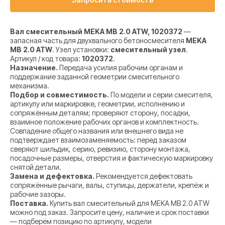
Вал смесительный MEKA MB 2.0 ATW, 1020372
—
запасная часть для двухвального бетоносмесителя
MEKA
MB 2.0 ATW
. Узел установки:
смесительный узел
.
Артикул / код товара:
1020372
.
Назначение.
Передача усилия рабочим органам и
поддержание заданной геометрии смесительного
механизма.
Подбор и совместимость.
По модели и серии смесителя,
артикулу или маркировке, геометрии, исполнению и
сопряжённым деталям; проверяют сторону, посадки,
взаимное положение рабочих органов и комплектность.
Совпадение общего названия или внешнего вида не
подтверждает взаимозаменяемость: перед заказом
сверяют шильдик, серию, ревизию, сторону монтажа,
посадочные размеры, отверстия и фактическую маркировку
снятой детали.
Замена и дефектовка.
Рекомендуется дефектовать
сопряжённые рычаги, валы, ступицы, держатели, крепёж и
рабочие зазоры.
Поставка.
Купить вал смесительный для MEKA MB 2.0 ATW
можно под заказ. Запросите цену, наличие и срок поставки
— подберём позицию по артикулу, модели