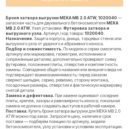
Броня затвора выгрузки MEKA MB 2.0 ATW, 1020040
—
запасная часть для двухвального бетоносмесителя
MEKA
MB 2.0 ATW
. Узел установки:
Футеровка затвора и
выгрузного узла
. Артикул / код товара:
1020040
.
Назначение.
Защита корпуса, днища, торцевых стенок или
выгрузного узла от ударного и абразивного износа.
Подбор и совместимость.
По модели и серии смесителя,
артикулу или маркировке, геометрии, исполнению и
сопряжённым деталям; дополнительно проверяют схему
футеровки, положение плиты, отверстия и комплектность
замены. Совпадение общего названия или внешнего вида не
подтверждает взаимозаменяемость: перед заказом
сверяют шильдик, серию, ревизию, сторону монтажа,
посадочные размеры, отверстия и фактическую маркировку
снятой детали.
Замена и дефектовка.
При замене оценивают соседние
плиты, крепёж, зазоры и равномерность износа; локальная
замена не должна создавать выступов в рабочей камере.
Поставка.
Купить броня затвора выгрузки для MEKA MB 2.0
ATW можно под заказ. Запросите цену, наличие и срок
поставки — подберём позицию по артикулу, модели
бетоносмесителя, узлу установки и условиям эксплуатации.