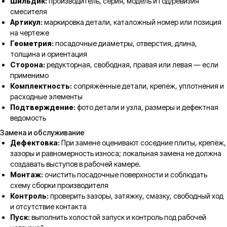
Шильдик:
производитель, серия, модель и год/ревизия
смесителя
Артикул:
маркировка детали, каталожный номер или позиция
на чертеже
Геометрия:
посадочные диаметры, отверстия, длина,
толщина и ориентация
Сторона:
редукторная, свободная, правая или левая — если
применимо
Комплектность:
сопряжённые детали, крепёж, уплотнения и
расходные элементы
Подтверждение:
фото детали и узла, размеры и дефектная
ведомость
Замена и обслуживание
Дефектовка:
При замене оценивают соседние плиты, крепёж,
зазоры и равномерность износа; локальная замена не должна
создавать выступов в рабочей камере.
Монтаж:
очистить посадочные поверхности и соблюдать
схему сборки производителя
Контроль:
проверить зазоры, затяжку, смазку, свободный ход
и отсутствие контакта
Пуск:
выполнить холостой запуск и контроль под рабочей