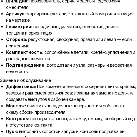
Шильдик:
производитель, серия, модель и год/ревизия
смесителя
Артикул:
маркировка детали, каталожный номер или позиция
на чертеже
Геометрия:
посадочные диаметры, отверстия, длина,
толщина и ориентация
Сторона:
редукторная, свободная, правая или левая — если
применимо
Комплектность:
сопряжённые детали, крепёж, уплотнения и
расходные элементы
Подтверждение:
фото детали и узла, размеры и дефектная
ведомость
Замена и обслуживание
Дефектовка:
При замене оценивают соседние плиты, крепёж,
зазоры и равномерность износа; локальная замена не должна
создавать выступов в рабочей камере.
Монтаж:
очистить посадочные поверхности и соблюдать
схему сборки производителя
Контроль:
проверить зазоры, затяжку, смазку, свободный ход
и отсутствие контакта
Пуск:
выполнить холостой запуск и контроль под рабочей