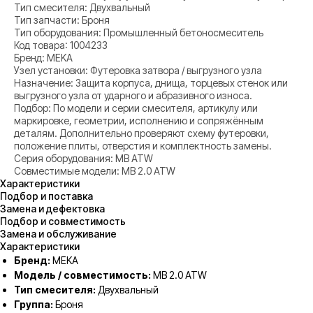
Тип смесителя: Двухвальный
Тип запчасти: Броня
Тип оборудования: Промышленный бетоносмеситель
Код товара: 1004233
Бренд: MEKA
Узел установки: Футеровка затвора / выгрузного узла
Назначение: Защита корпуса, днища, торцевых стенок или
выгрузного узла от ударного и абразивного износа.
Подбор: По модели и серии смесителя, артикулу или
маркировке, геометрии, исполнению и сопряжённым
деталям. Дополнительно проверяют схему футеровки,
положение плиты, отверстия и комплектность замены.
Серия оборудования: MB ATW
Совместимые модели: MB 2.0 ATW
Характеристики
Подбор и поставка
Замена и дефектовка
Подбор и совместимость
Замена и обслуживание
Характеристики
Бренд:
MEKA
Модель / совместимость:
MB 2.0 ATW
Тип смесителя:
Двухвальный
Группа:
Броня