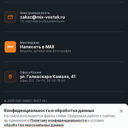
Электронная почта
zakaz@mix-vostok.ru
ТЗ, чертежи и спецификации
Мессенджер
Написать в MAX
MAX
Модель, артикул или фотография
Офис в Казани
ул. Галиаскара Камала, 41
офис 202 · Пн–Пт, 09:00–18:00
© 2026 ООО «МИКС-ВОСТОК»
ИНН 1655413297
Конфиденциальность и обработка данных
Политика конфиденциальности
На сайте используются файлы cookie. Продолжая работу с сайтом,
вы принимаете
Политику конфиденциальности
и условия
Согласие на обработку данных
обработки персональных данных
.