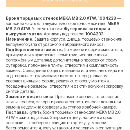
Броня торцевых стенок MEKA MB 2.0 ATW, 1004233
—
запасная часть для двухвального бетоносмесителя
MEKA
MB 2.0 ATW
. Узел установки:
Футеровка затвора и
выгрузного узла
. Артикул / код товара:
1004233
.
Назначение.
Защита корпуса, днища, торцевых стенок или
выгрузного узла от ударного и абразивного износа.
Подбор и совместимость.
По модели и серии смесителя,
артикулу или маркировке, геометрии, исполнению и
сопряжённым деталям; дополнительно проверяют схему
футеровки, положение плиты, отверстия и комплектность
замены. Совпадение общего названия или внешнего вида не
подтверждает взаимозаменяемость: перед заказом
сверяют шильдик, серию, ревизию, сторону монтажа,
посадочные размеры, отверстия и фактическую маркировку
снятой детали.
Замена и дефектовка.
При замене оценивают соседние
плиты, крепёж, зазоры и равномерность износа; локальная
замена не должна создавать выступов в рабочей камере.
Поставка.
Купить броня торцевых стенок для MEKA MB 2.0
ATW можно под заказ. Запросите цену, наличие и срок
поставки — подберём позицию по артикулу, модели
бетоносмесителя, узлу установки и условиям эксплуатации.