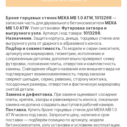
Броня торцевых стенок MEKA MB 1.0 ATW, 1013298
—
запасная часть для двухвального бетоносмесителя
MEKA
MB 1.0 ATW
. Узел установки:
Футеровка затвора и
выгрузного узла
. Артикул / код товара:
1013298
.
Назначение.
Защита корпуса, днища, торцевых стенок или
выгрузного узла от ударного и абразивного износа.
Подбор и совместимость.
По модели и серии смесителя,
артикулу или маркировке, геометрии, исполнению и
сопряжённым деталям; дополнительно проверяют схему
футеровки, положение плиты, отверстия и комплектность
замены. Совпадение общего названия или внешнего вида не
подтверждает взаимозаменяемость: перед заказом
сверяют шильдик, серию, ревизию, сторону монтажа,
посадочные размеры, отверстия и фактическую маркировку
снятой детали.
Замена и дефектовка.
При замене оценивают соседние
плиты, крепёж, зазоры и равномерность износа; локальная
замена не должна создавать выступов в рабочей камере.
Поставка.
Купить броня торцевых стенок для MEKA MB 1.0
ATW можно под заказ. Запросите цену, наличие и срок
поставки — подберём позицию по артикулу, модели
бетоносмесителя, узлу установки и условиям эксплуатации.