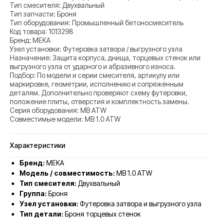
Тип смесителя: Двухвальный
Тип запчасти: Броня
Тип оборудования: Промышленный бетоносмеситель
Код товара: 1013298
Бренд: MEKA
Узел установки: Футеровка затвора / выгрузного узла
Назначение: Защита корпуса, днища, торцевых стенок или
выгрузного узла от ударного и абразивного износа.
Подбор: По модели и серии смесителя, артикулу или
маркировке, геометрии, исполнению и сопряжённым
деталям. Дополнительно проверяют схему футеровки,
положение плиты, отверстия и комплектность замены.
Серия оборудования: MB ATW
Совместимые модели: MB 1.0 ATW
Характеристики
Бренд:
MEKA
Модель / совместимость:
MB 1.0 ATW
Тип смесителя:
Двухвальный
Группа:
Броня
Узел установки:
Футеровка затвора и выгрузного узла
Тип детали:
Броня торцевых стенок