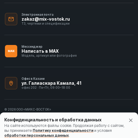
Электронная почта
zakaz@mix-vostok.ru
ТЗ, чертежи и спецификации
Мессенджер
Написать в MAX
MAX
Модель, артикул или фотография
Офис в Казани
ул. Галиаскара Камала, 41
офис 202 · Пн–Пт, 09:00–18:00
© 2026 ООО «МИКС-ВОСТОК»
ИНН 1655413297
Конфиденциальность и обработка данных
Политика конфиденциальности
На сайте используются файлы cookie. Продолжая работу с сайтом,
вы принимаете
Политику конфиденциальности
и условия
Согласие на обработку данных
обработки персональных данных
.