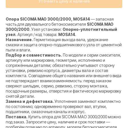
Уточнить цену и наличие
Опора SICOMA MAO 3000/2000, MOSA14
— запасная
часть для двухвального бетоносмесителя
SICOMA MAO
3000/2000
. Узел установки:
Опорно-уплотнительный
узел
. Артикул / код товара:
MOSA14
.
Назначение.
Герметизация выхода вала, удержание
смазки и защита опорно-подшипникового узла от цементной
пыли и влаги.
Подбор и совместимость.
По модели и серии смесителя,
артикулу или маркировке, геометрии, исполнению и
сопряжённым деталям; обязательно учитывают сторону
установки, ревизию корпуса, диаметры вала и состав
комплекта. Совпадение общего названия или внешнего вида
не подтверждает взаимозаменяемость: перед заказом
сверяют шильдик, серию, ревизию, сторону монтажа,
посадочные размеры, отверстия и фактическую маркировку
снятой детали.
Замена и дефектовка.
Уплотнения заменяют комплектно
по состоянию; одновременно проверяют вал, втулки,
подшипники, смазочные каналы и корпус.
Поставка.
Купить опора для SICOMA MAO 3000/2000 можно
под заказ. Запросите цену, наличие и срок поставки —
подберём позицию по артикулу, модели бетоносмесителя,