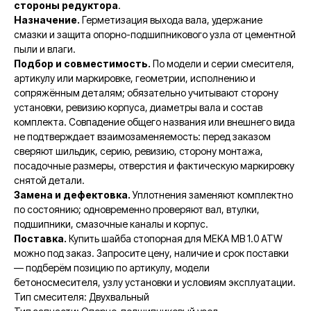
стороны редуктора
.
Назначение.
Герметизация выхода вала, удержание
смазки и защита опорно-подшипникового узла от цементной
пыли и влаги.
Подбор и совместимость.
По модели и серии смесителя,
артикулу или маркировке, геометрии, исполнению и
сопряжённым деталям; обязательно учитывают сторону
установки, ревизию корпуса, диаметры вала и состав
комплекта. Совпадение общего названия или внешнего вида
не подтверждает взаимозаменяемость: перед заказом
сверяют шильдик, серию, ревизию, сторону монтажа,
посадочные размеры, отверстия и фактическую маркировку
снятой детали.
Замена и дефектовка.
Уплотнения заменяют комплектно
по состоянию; одновременно проверяют вал, втулки,
подшипники, смазочные каналы и корпус.
Поставка.
Купить шайба стопорная для MEKA MB 1.0 ATW
можно под заказ. Запросите цену, наличие и срок поставки
— подберём позицию по артикулу, модели
бетоносмесителя, узлу установки и условиям эксплуатации.
Тип смесителя: Двухвальный