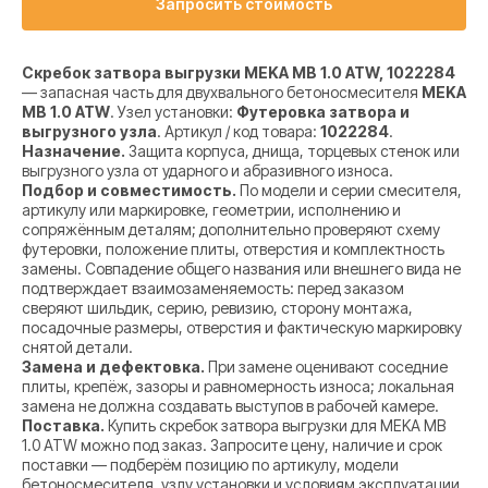
Запросить стоимость
Скребок затвора выгрузки MEKA MB 1.0 ATW, 1022284
— запасная часть для двухвального бетоносмесителя
MEKA
MB 1.0 ATW
. Узел установки:
Футеровка затвора и
выгрузного узла
. Артикул / код товара:
1022284
.
Назначение.
Защита корпуса, днища, торцевых стенок или
выгрузного узла от ударного и абразивного износа.
Подбор и совместимость.
По модели и серии смесителя,
артикулу или маркировке, геометрии, исполнению и
сопряжённым деталям; дополнительно проверяют схему
футеровки, положение плиты, отверстия и комплектность
замены. Совпадение общего названия или внешнего вида не
подтверждает взаимозаменяемость: перед заказом
сверяют шильдик, серию, ревизию, сторону монтажа,
посадочные размеры, отверстия и фактическую маркировку
снятой детали.
Замена и дефектовка.
При замене оценивают соседние
плиты, крепёж, зазоры и равномерность износа; локальная
замена не должна создавать выступов в рабочей камере.
Поставка.
Купить скребок затвора выгрузки для MEKA MB
1.0 ATW можно под заказ. Запросите цену, наличие и срок
поставки — подберём позицию по артикулу, модели
бетоносмесителя, узлу установки и условиям эксплуатации.