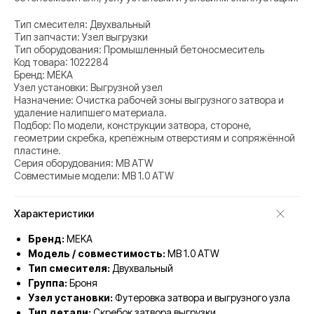
Тип смесителя: Двухвальный
Тип запчасти: Узел выгрузки
Тип оборудования: Промышленный бетоносмеситель
Код товара: 1022284
Бренд: MEKA
Узел установки: Выгрузной узел
Назначение: Очистка рабочей зоны выгрузного затвора и
удаление налипшего материала.
Подбор: По модели, конструкции затвора, стороне,
геометрии скребка, крепёжным отверстиям и сопряжённой
пластине.
Серия оборудования: MB ATW
Совместимые модели: MB 1.0 ATW
Характеристики
Бренд:
MEKA
Модель / совместимость:
MB 1.0 ATW
Тип смесителя:
Двухвальный
Группа:
Броня
Узел установки:
Футеровка затвора и выгрузного узла
Тип детали:
Скребок затвора выгрузки