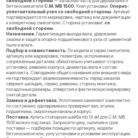
свободной стороны
— запасная часть для двухвального
бетоносмесителя
C.M. MB 1500
. Узел установки:
Опорно-
уплотнительный узел со свободной стороны
. Артикул
подтверждается по маркировке, чертежу или документации
к конкретному смесителю. Сторона установки:
со
свободной стороны
.
Назначение.
Герметизация выхода вала, удержание
смазки и защита опорно-подшипникового узла от цементной
пыли и влаги.
Подбор и совместимость.
По модели и серии смесителя,
артикулу или маркировке, геометрии, исполнению и
сопряжённым деталям; обязательно учитывают сторону
установки, ревизию корпуса, диаметры вала и состав
комплекта. Совпадение общего названия или внешнего вида
не подтверждает взаимозаменяемость: перед заказом
сверяют шильдик, серию, ревизию, сторону монтажа,
посадочные размеры, отверстия и фактическую маркировку
снятой детали.
Замена и дефектовка.
Уплотнения заменяют комплектно
по состоянию; одновременно проверяют вал, втулки,
подшипники, смазочные каналы и корпус.
Поставка.
Купить стопорная шайба mb 14 skf для C.M. MB
1500 можно под заказ. Запросите цену, наличие и срок
поставки — подберём позицию по артикулу, модели
бетоносмесителя, узлу установки и условиям эксплуатации.