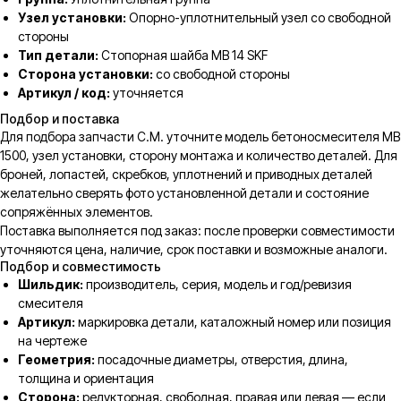
Узел установки:
Опорно-уплотнительный узел со свободной
стороны
Тип детали:
Стопорная шайба MB 14 SKF
Сторона установки:
со свободной стороны
Артикул / код:
уточняется
Подбор и поставка
Для подбора запчасти C.M. уточните модель бетоносмесителя MB
1500, узел установки, сторону монтажа и количество деталей. Для
броней, лопастей, скребков, уплотнений и приводных деталей
желательно сверять фото установленной детали и состояние
сопряжённых элементов.
Поставка выполняется под заказ: после проверки совместимости
уточняются цена, наличие, срок поставки и возможные аналоги.
Подбор и совместимость
Шильдик:
производитель, серия, модель и год/ревизия
смесителя
Артикул:
маркировка детали, каталожный номер или позиция
на чертеже
Геометрия:
посадочные диаметры, отверстия, длина,
толщина и ориентация
Сторона:
редукторная, свободная, правая или левая — если