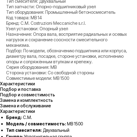
Тип смесителя: Двухвальный
Тип запчасти: Опорно-подшипниковый узел
Тип оборудования: Промышленный бетоносмеситель
Код товара: MB 14
Бренд: C.M. Costruzioni Meccaniche s.r.l.
Узел установки: Опорный узел
Назначение: Опора вала, восприятие радиальных и осевых
нагрузок и сохранение соосности смесительного
механизма.
Подбор: По модели, обозначению подшипника или корпуса,
диаметру вала, посадке, стороне установки, исполнению
опоры и сопряжённым втулкам и крепежу.
Серия оборудования: MB
Сторона установки: Со свободной стороны
Совместимые модели: MB 1500
Характеристики
Подбор и поставка
Подбор и совместимость
Замена и комплектность
Замена и обслуживание
Характеристики
Бренд:
C.M.
Модель / совместимость:
MB 1500
Тип смесителя:
Двухвальный
Группа:
Уплотнительная группа