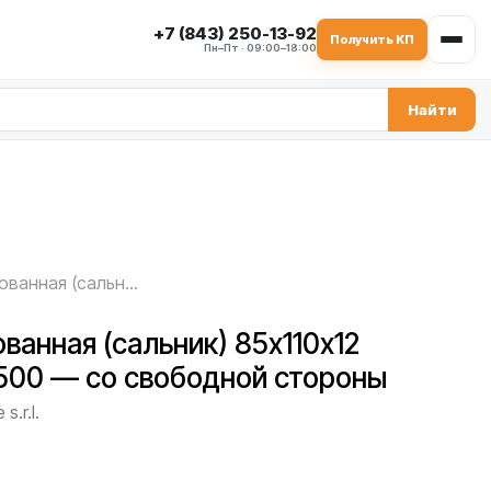
+7 (843) 250-13-92
Получить КП
Пн–Пт · 09:00–18:00
Найти
Манжета армированная (сальник) 85х110х12 DPSM C.M. MB 1500 — со свободной стороны
анная (сальник) 85х110х12
500 — со свободной стороны
s.r.l.