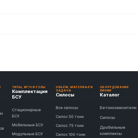
И
ТИПЫ, М³/Ч И УЗЛЫ
ОБЪЁМ, МАТЕРИАЛ И
ОБОРУДОВАНИЕ
Комплектация
ЗАДАЧА
ЛИНИИ
Силосы
Каталог
БСУ
Бетоносмесители
Все силосы
Стационарные
ды
БСУ
Силос 50 тонн
Силосы
Мобильные БСУ
Силос 75 тонн
Дробильные
ов
комплексы
Модульные БСУ
Силос 100 тонн