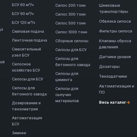
БСУ 60 м³/ч
Шнековые
Силос 200 тонн
транспортёры
БСУ 90 м³/ч
Силос 300 тонн
Обвязка силоса
БСУ 120 м³/ч
Силос 500 тонн
да
Фильтры силоса
Скиповая подача
Силос 1000 тонн
Ленточная подача
Клапаны сброса
Сборные силосы
давления
Смесительный
Силосы для БСУ
узел БСУ
Датчики уровня
Силосы для
ной
Силосное
бетонного завода
Дозаторы
хозяйство БСУ
Силосы для
Тензодатчики
→
Силосы для БСУ
цемента
Автоматизация и
Силосы для
Силосы для
ПО
бетонного завода
сыпучих
материалов
→
Весь каталог
Дозирование и
тензометрия
Автоматизация
БСУ
Зимнее