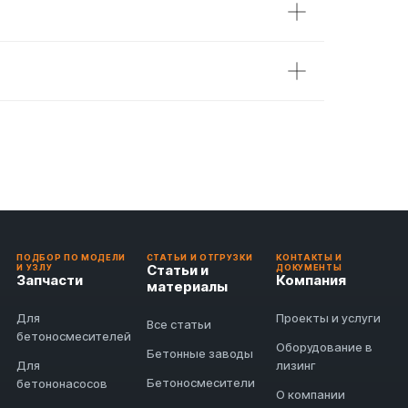
ПОДБОР ПО МОДЕЛИ
СТАТЬИ И ОТГРУЗКИ
КОНТАКТЫ И
Статьи и
И УЗЛУ
ДОКУМЕНТЫ
Запчасти
Компания
материалы
Для
Проекты и услуги
Все статьи
бетоносмесителей
Оборудование в
Бетонные заводы
Для
лизинг
Бетоносмесители
бетононасосов
О компании