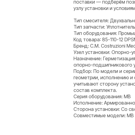
поставки — подберём поз
узлу установки и условия
Тип смесителя: Двухваль
Тип запчасти: Уплотнитель
Тип оборудования: Пром
Код товара: 85-110-12 DP
Бренд: C.M. Costruzioni Mecc
Узел установки: Опорно-у
Назначение: Герметизация
опорно-подшипникового уз
Подбор: По модели и сери
геометрии, исполнению и
учитывают сторону устано
состав комплекта.
Серия оборудования: MB
Исполнение: Армированн
Сторона установки: Со с
Совместимые модели: MB 