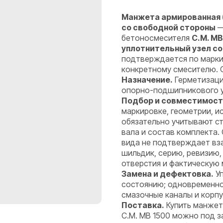
Манжета армированная (
со свободной стороны
—
бетоносмесителя
C.M. MB
уплотнительный узел с
подтверждается по марки
конкретному смесителю. 
Назначение.
Герметизаци
опорно-подшипникового уз
Подбор и совместимост
маркировке, геометрии, 
обязательно учитывают ст
вала и состав комплекта.
вида не подтверждает вз
шильдик, серию, ревизию,
отверстия и фактическую 
Замена и дефектовка.
Уп
состоянию; одновременно 
смазочные каналы и корпу
Поставка.
Купить манжета
C.M. MB 1500 можно под за