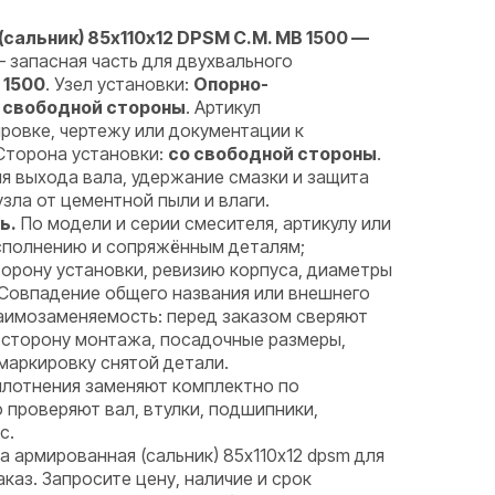
сальник) 85х110х12 DPSM C.M. MB 1500 —
 запасная часть для двухвального
 1500
. Узел установки:
Опорно-
о свободной стороны
. Артикул
ровке, чертежу или документации к
Сторона установки:
со свободной стороны
.
я выхода вала, удержание смазки и защита
ла от цементной пыли и влаги.
ь.
По модели и серии смесителя, артикулу или
исполнению и сопряжённым деталям;
орону установки, ревизию корпуса, диаметры
 Совпадение общего названия или внешнего
аимозаменяемость: перед заказом сверяют
 сторону монтажа, посадочные размеры,
маркировку снятой детали.
лотнения заменяют комплектно по
проверяют вал, втулки, подшипники,
с.
 армированная (сальник) 85х110х12 dpsm для
каз. Запросите цену, наличие и срок