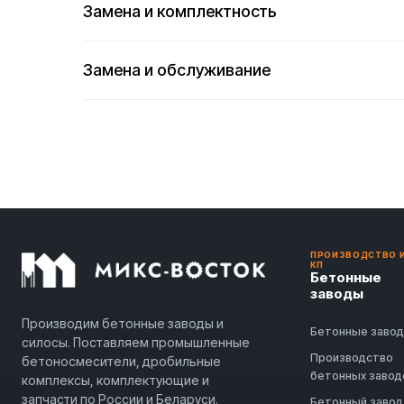
Замена и комплектность
Замена и обслуживание
ПРОИЗВОДСТВО 
КП
Бетонные
заводы
Производим бетонные заводы и
Бетонные заво
силосы. Поставляем промышленные
Производство
бетоносмесители, дробильные
бетонных завод
комплексы, комплектующие и
запчасти по России и Беларуси.
Бетонный завод