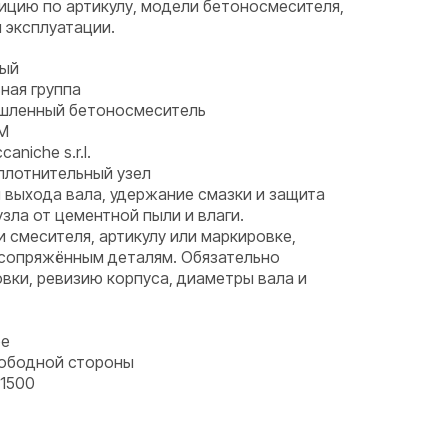
ицию по артикулу, модели бетоносмесителя,
м эксплуатации.
ный
ная группа
ышленный бетоносмеситель
SM
aniche s.r.l.
плотнительный узел
 выхода вала, удержание смазки и защита
ла от цементной пыли и влаги.
и смесителя, артикулу или маркировке,
 сопряжённым деталям. Обязательно
вки, ревизию корпуса, диаметры вала и
ое
вободной стороны
1500