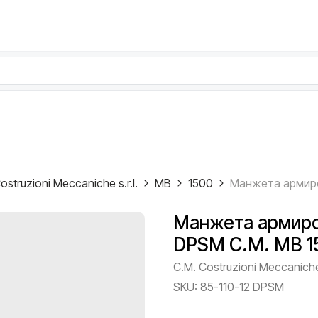
ostruzioni Meccaniche s.r.l.
MB
1500
Манжета армиров
DPSM C.M. MB 1
C.M. Costruzioni Meccaniche 
SKU:
85-110-12 DPSM