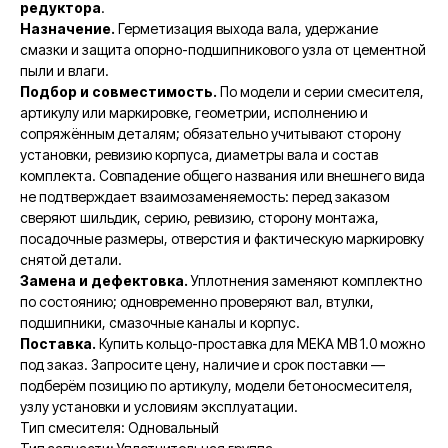
редуктора
.
Назначение.
Герметизация выхода вала, удержание
смазки и защита опорно-подшипникового узла от цементной
пыли и влаги.
Подбор и совместимость.
По модели и серии смесителя,
артикулу или маркировке, геометрии, исполнению и
сопряжённым деталям; обязательно учитывают сторону
установки, ревизию корпуса, диаметры вала и состав
комплекта. Совпадение общего названия или внешнего вида
не подтверждает взаимозаменяемость: перед заказом
сверяют шильдик, серию, ревизию, сторону монтажа,
посадочные размеры, отверстия и фактическую маркировку
снятой детали.
Замена и дефектовка.
Уплотнения заменяют комплектно
по состоянию; одновременно проверяют вал, втулки,
подшипники, смазочные каналы и корпус.
Поставка.
Купить кольцо-проставка для MEKA MB 1.0 можно
под заказ. Запросите цену, наличие и срок поставки —
подберём позицию по артикулу, модели бетоносмесителя,
узлу установки и условиям эксплуатации.
Тип смесителя: Одновальный