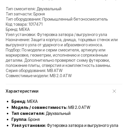
Тип смесителя: Двухвальный
Тип запчасти: Броня
Тип оборудования: Промышленный бетоносмеситель
Код товара: 1017471
Бренд: MEKA
Узел установки: Футеровка затвора / выгрузного узла
Назначение: Защита корпуса, днища, торцевых стенок или
выгрузного узла от ударного и абразивного износа.
Подбор: По модели и серии смесителя, артикулу или
маркировке, геометрии, исполнению и сопряжённым
деталям. Дополнительно проверяют схему футеровки,
положение плиты, отверстия и комплектность замены.
Серия оборудования: MB ATW
Совместимые модели: MB 2.0 ATW
Характеристики
Бренд:
MEKA
Модель / совместимость:
MB 2.0 ATW
Тип смесителя:
Двухвальный
Группа:
Броня
Узел установки:
Футеровка затвора и выгрузного узла