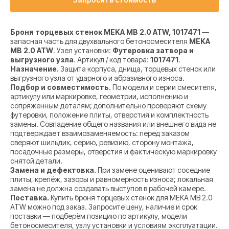
Броня торцевых стенок MEKA MB 2.0 ATW, 1017471
—
запасная часть для двухвального бетоносмесителя
MEKA
MB 2.0 ATW
. Узел установки:
Футеровка затвора и
выгрузного узла
. Артикул / код товара:
1017471
.
Назначение.
Защита корпуса, днища, торцевых стенок или
выгрузного узла от ударного и абразивного износа.
Подбор и совместимость.
По модели и серии смесителя,
артикулу или маркировке, геометрии, исполнению и
сопряжённым деталям; дополнительно проверяют схему
футеровки, положение плиты, отверстия и комплектность
замены. Совпадение общего названия или внешнего вида не
подтверждает взаимозаменяемость: перед заказом
сверяют шильдик, серию, ревизию, сторону монтажа,
посадочные размеры, отверстия и фактическую маркировку
снятой детали.
Замена и дефектовка.
При замене оценивают соседние
плиты, крепёж, зазоры и равномерность износа; локальная
замена не должна создавать выступов в рабочей камере.
Поставка.
Купить броня торцевых стенок для MEKA MB 2.0
ATW можно под заказ. Запросите цену, наличие и срок
поставки — подберём позицию по артикулу, модели
бетоносмесителя, узлу установки и условиям эксплуатации.