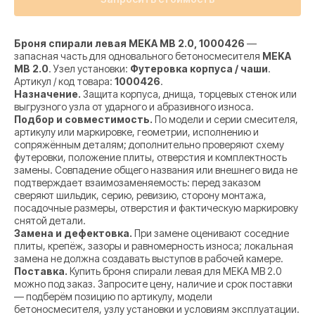
Броня спирали левая MEKA MB 2.0, 1000426
—
запасная часть для одновального бетоносмесителя
MEKA
MB 2.0
. Узел установки:
Футеровка корпуса / чаши
.
Артикул / код товара:
1000426
.
Назначение.
Защита корпуса, днища, торцевых стенок или
выгрузного узла от ударного и абразивного износа.
Подбор и совместимость.
По модели и серии смесителя,
артикулу или маркировке, геометрии, исполнению и
сопряжённым деталям; дополнительно проверяют схему
футеровки, положение плиты, отверстия и комплектность
замены. Совпадение общего названия или внешнего вида не
подтверждает взаимозаменяемость: перед заказом
сверяют шильдик, серию, ревизию, сторону монтажа,
посадочные размеры, отверстия и фактическую маркировку
снятой детали.
Замена и дефектовка.
При замене оценивают соседние
плиты, крепёж, зазоры и равномерность износа; локальная
замена не должна создавать выступов в рабочей камере.
Поставка.
Купить броня спирали левая для MEKA MB 2.0
можно под заказ. Запросите цену, наличие и срок поставки
— подберём позицию по артикулу, модели
бетоносмесителя, узлу установки и условиям эксплуатации.