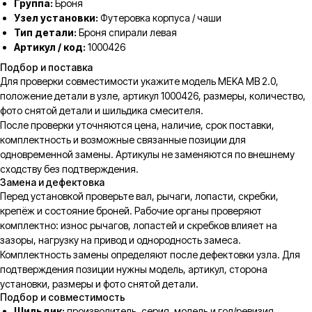
Группа:
Броня
Узел установки:
Футеровка корпуса / чаши
Тип детали:
Броня спирали левая
Артикул / код:
1000426
Подбор и поставка
Для проверки совместимости укажите модель MEKA MB 2.0,
положение детали в узле, артикул 1000426, размеры, количество,
фото снятой детали и шильдика смесителя.
После проверки уточняются цена, наличие, срок поставки,
комплектность и возможные связанные позиции для
одновременной замены. Артикулы не заменяются по внешнему
сходству без подтверждения.
Замена и дефектовка
Перед установкой проверьте вал, рычаги, лопасти, скребки,
крепёж и состояние броней. Рабочие органы проверяют
комплектно: износ рычагов, лопастей и скребков влияет на
зазоры, нагрузку на привод и однородность замеса.
Комплектность замены определяют после дефектовки узла. Для
подтверждения позиции нужны модель, артикул, сторона
установки, размеры и фото снятой детали.
Подбор и совместимость
Шильдик:
производитель, серия, модель и год/ревизия