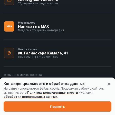
ТЗ, чертежи и спецификации
Мессенджер
Написать в MAX
MAX
Модель, артикул или фотография
Офис в Казани
ул. Галиаскара Камала, 41
офис 202 · Пн–Пт, 09:00–18:00
© 2026 ООО «МИКС-ВОСТОК»
ИНН 1655413297
Конфиденциальность и обработка данных
Политика конфиденциальности
На сайте используются файлы cookie. Продолжая работу с сайтом,
вы принимаете
Политику конфиденциальности
и условия
Согласие на обработку данных
обработки персональных данных
.
Карта сайта
Принять