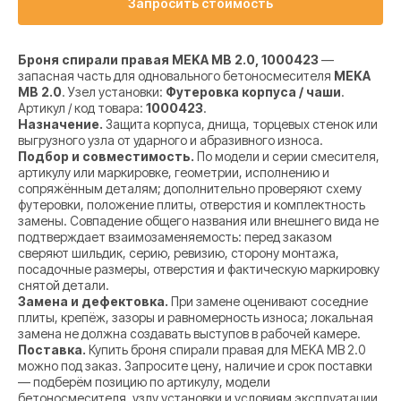
Запросить стоимость
Броня спирали правая MEKA MB 2.0, 1000423
—
запасная часть для одновального бетоносмесителя
MEKA
MB 2.0
. Узел установки:
Футеровка корпуса / чаши
.
Артикул / код товара:
1000423
.
Назначение.
Защита корпуса, днища, торцевых стенок или
выгрузного узла от ударного и абразивного износа.
Подбор и совместимость.
По модели и серии смесителя,
артикулу или маркировке, геометрии, исполнению и
сопряжённым деталям; дополнительно проверяют схему
футеровки, положение плиты, отверстия и комплектность
замены. Совпадение общего названия или внешнего вида не
подтверждает взаимозаменяемость: перед заказом
сверяют шильдик, серию, ревизию, сторону монтажа,
посадочные размеры, отверстия и фактическую маркировку
снятой детали.
Замена и дефектовка.
При замене оценивают соседние
плиты, крепёж, зазоры и равномерность износа; локальная
замена не должна создавать выступов в рабочей камере.
Поставка.
Купить броня спирали правая для MEKA MB 2.0
можно под заказ. Запросите цену, наличие и срок поставки
— подберём позицию по артикулу, модели
бетоносмесителя, узлу установки и условиям эксплуатации.