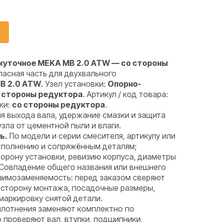
жуточное MEKA MB 2.0 ATW — со стороны
асная часть для двухвального
B 2.0 ATW
. Узел установки:
Опорно-
о стороны редуктора
. Артикул / код товара:
ки:
со стороны редуктора
.
я выхода вала, удержание смазки и защита
ла от цементной пыли и влаги.
ь.
По модели и серии смесителя, артикулу или
исполнению и сопряжённым деталям;
орону установки, ревизию корпуса, диаметры
 Совпадение общего названия или внешнего
аимозаменяемость: перед заказом сверяют
 сторону монтажа, посадочные размеры,
маркировку снятой детали.
лотнения заменяют комплектно по
проверяют вал, втулки, подшипники,