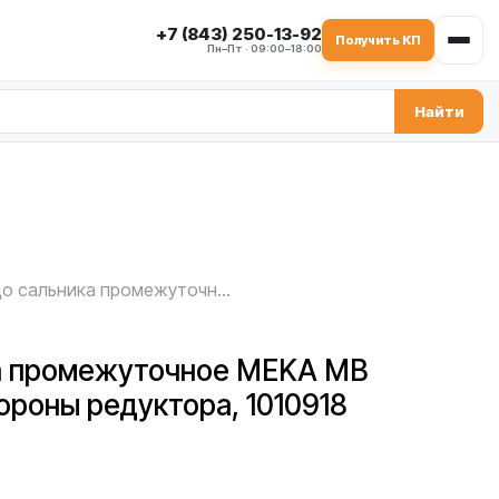
+7 (843) 250-13-92
Получить КП
Пн–Пт · 09:00–18:00
Найти
Кольцо сальника промежуточное MEKA MB 2.0 ATW — со стороны редуктора, 1010918
а промежуточное MEKA MB
ороны редуктора, 1010918