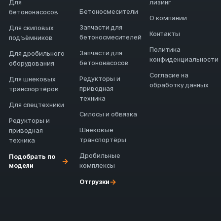
Для
лизинг
Бетоносмесители
бетононасосов
О компании
Запчасти для
Для скиповых
Контакты
бетоносмесителей
подъёмников
Политика
Запчасти для
Для дробильного
конфиденциальности
бетононасосов
оборудования
Согласие на
Редукторы и
Для шнековых
обработку данных
приводная
транспортёров
техника
Для спецтехники
Силосы и обвязка
Редукторы и
Шнековые
приводная
транспортёры
техника
Дробильные
Подобрать по
→
модели
комплексы
→
Отгрузки