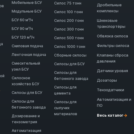
Мобильные БСУ
Силос 75 тонн
Дробильные
ов
комплексы
Модульные БСУ
Силос 100 тонн
БСУ 60 м³/ч
Шнековые
Силос 200 тонн
транспортёры
БСУ 90 м³/ч
Силос 300 тонн
Обвязка силоса
БСУ 120 м³/ч
Силос 500 тонн
да
Фильтры силоса
Скиповая подача
Силос 1000 тонн
Ленточная подача
Клапаны сброса
Сборные силосы
давления
Смесительный
Силосы для БСУ
узел БСУ
Датчики уровня
Силосы для
ной
Силосное
бетонного завода
Дозаторы
хозяйство БСУ
Силосы для
Тензодатчики
→
Силосы для БСУ
цемента
Автоматизация и
Силосы для
Силосы для
ПО
бетонного завода
сыпучих
материалов
→
Весь каталог
Дозирование и
тензометрия
Автоматизация