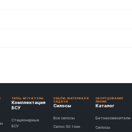
И
ТИПЫ, М³/Ч И УЗЛЫ
ОБЪЁМ, МАТЕРИАЛ И
ОБОРУДОВАНИЕ
Комплектация
ЗАДАЧА
ЛИНИИ
Силосы
Каталог
БСУ
Бетоносмесители
Все силосы
Стационарные
ды
БСУ
Силос 50 тонн
Силосы