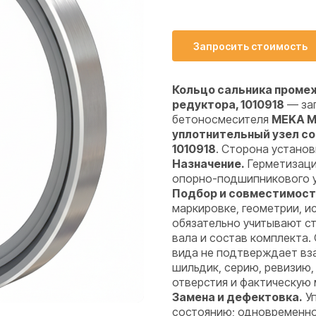
Запросить стоимость
Кольцо сальника проме
редуктора, 1010918
— зап
бетоносмесителя
MEKA M
уплотнительный узел с
1010918
. Сторона установ
Назначение.
Герметизаци
опорно-подшипникового уз
Подбор и совместимост
маркировке, геометрии, 
обязательно учитывают ст
вала и состав комплекта.
вида не подтверждает вз
шильдик, серию, ревизию,
отверстия и фактическую 
Замена и дефектовка.
Уп
состоянию; одновременно 