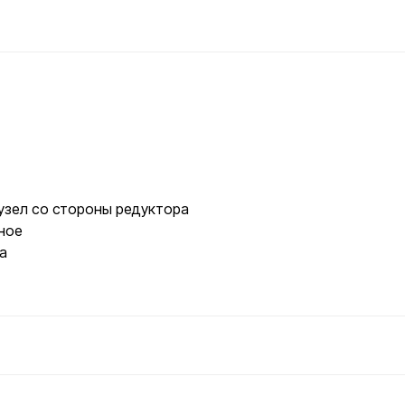
зел со стороны редуктора
ное
а