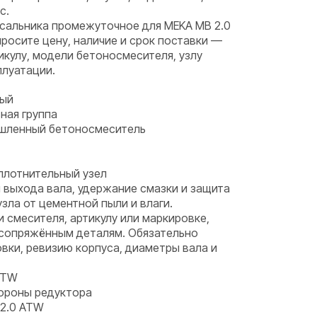
с.
 сальника промежуточное для MEKA MB 2.0
росите цену, наличие и срок поставки —
кулу, модели бетоносмесителя, узлу
плуатации.
ный
ная группа
ышленный бетоносмеситель
плотнительный узел
 выхода вала, удержание смазки и защита
ла от цементной пыли и влаги.
и смесителя, артикулу или маркировке,
 сопряжённым деталям. Обязательно
вки, ревизию корпуса, диаметры вала и
ATW
тороны редуктора
2.0 ATW