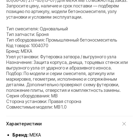
s01/06-06 / 217-s01/15-07) для MEKA MB 1.0 можно под заказ.
Запросите цену, наличие и срок поставки — подберём
позицию по артикулу, модели бетоносмесителя, узлу
установки и условиям эксплуатации.
Тип смесителя: Одновальный
Тип запчасти: Броня
Тип оборудования: Промышленный бетоносмеситель
Код товара: 1004070
Бренд: MEKA
Узел установки: Футеровка затвора / выгрузного узла
Назначение: Защита корпуса, днища, торцевых стенок или
выгрузного узла от ударного и абразивного износа.
Подбор: По модели и серии смесителя, артикулу или
маркировке, геометрии, исполнению и сопряжённым
деталям. Дополнительно проверяют схему футеровки,
положение плиты, отверстия и комплектность замены.
Серия оборудования: MB
Сторона установки: Правая сторона
Совместимые модели: MB 1.0
Характеристики
Бренд:
MEKA