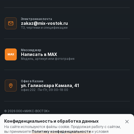
Электронная почта
zakaz@mix-vostok.ru
ТЗ, чертежи и спецификации
Мессенджер
Написать в MAX
MAX
Модель, артикул или фотография
Офис в Казани
ул. Галиаскара Камала, 41
офис 202 · Пн–Пт, 09:00–18:00
© 2026 ООО «МИКС-ВОСТОК»
ИНН 1655413297
Конфиденциальность и обработка данных
Политика конфиденциальности
На сайте используются файлы cookie. Продолжая работу с сайтом,
вы принимаете
Политику конфиденциальности
и условия