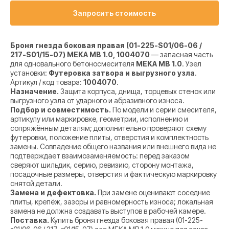
Запросить стоимость
Броня гнезда боковая правая (01-225-S01/06-06 /
217-S01/15-07) MEKA MB 1.0, 1004070
— запасная часть
для одновального бетоносмесителя
MEKA MB 1.0
. Узел
установки:
Футеровка затвора и выгрузного узла
.
Артикул / код товара:
1004070
.
Назначение.
Защита корпуса, днища, торцевых стенок или
выгрузного узла от ударного и абразивного износа.
Подбор и совместимость.
По модели и серии смесителя,
артикулу или маркировке, геометрии, исполнению и
сопряжённым деталям; дополнительно проверяют схему
футеровки, положение плиты, отверстия и комплектность
замены. Совпадение общего названия или внешнего вида не
подтверждает взаимозаменяемость: перед заказом
сверяют шильдик, серию, ревизию, сторону монтажа,
посадочные размеры, отверстия и фактическую маркировку
снятой детали.
Замена и дефектовка.
При замене оценивают соседние
плиты, крепёж, зазоры и равномерность износа; локальная
замена не должна создавать выступов в рабочей камере.
Поставка.
Купить броня гнезда боковая правая (01-225-