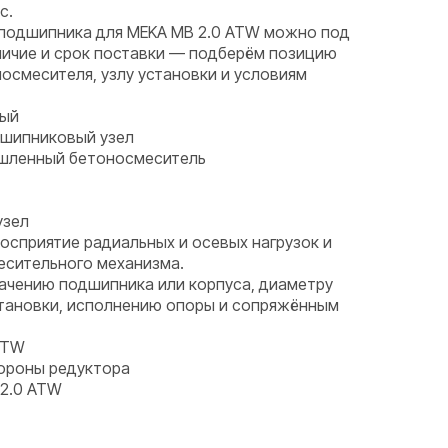
с.
 подшипника для MEKA MB 2.0 ATW можно под
аличие и срок поставки — подберём позицию
носмесителя, узлу установки и условиям
ный
дшипниковый узел
ышленный бетоносмеситель
узел
восприятие радиальных и осевых нагрузок и
есительного механизма.
начению подшипника или корпуса, диаметру
становки, исполнению опоры и сопряжённым
ATW
тороны редуктора
2.0 ATW