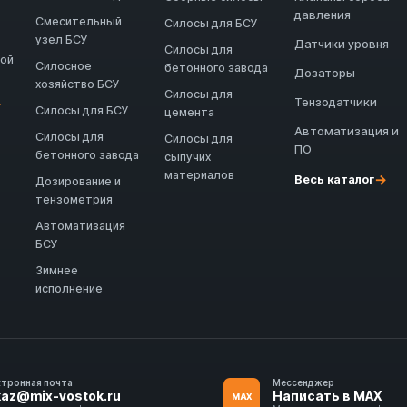
давления
Смесительный
Силосы для БСУ
узел БСУ
Датчики уровня
Силосы для
ной
Силосное
бетонного завода
Дозаторы
хозяйство БСУ
Силосы для
Тензодатчики
→
Силосы для БСУ
цемента
Автоматизация и
Силосы для
Силосы для
ПО
бетонного завода
сыпучих
материалов
→
Весь каталог
Дозирование и
тензометрия
Автоматизация
БСУ
Зимнее
исполнение
ктронная почта
Мессенджер
kaz@mix-vostok.ru
Написать в MAX
MAX