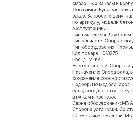
смазочные каналы и корпу
Поставка.
Купить корпус
заказ. Запросите цену, н
по артикулу, модели бето
эксплуатации.
Тип смесителя: Двухваль
Тип запчасти: Опорно-по
Тип оборудования: Пром
Код товара: 1013275
Бренд: MEKA
Узел установки: Опорный 
Назначение: Опора вала, 
сохранение соосности см
Подбор: По модели, обоз
вала, посадке, стороне у
втулкам и крепежу.
Серия оборудования: MB 
Сторона установки: Со с
Совместимые модели: MB 