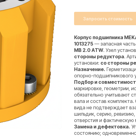
Запросить стоимость
Корпус подшипника MEKA
1013275
— запасная часть
MB 2.0 ATW
. Узел устано
стороны редуктора
. Арт
установки:
со стороны р
Назначение.
Герметизаци
опорно-подшипникового уз
Подбор и совместимост
маркировке, геометрии, 
обязательно учитывают ст
вала и состав комплекта.
вида не подтверждает вз
шильдик, серию, ревизию,
отверстия и фактическую 
Замена и дефектовка.
Уп
состоянию; одновременно 