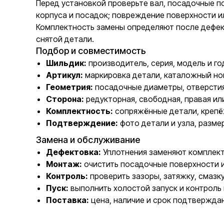
Перед установкой проверьте вал, посадочные по
корпуса и посадок; повреждение поверхности и
Комплектность замены определяют после дефект
снятой детали.
Подбор и совместимость
Шильдик:
производитель, серия, модель и го
Артикул:
маркировка детали, каталожный но
Геометрия:
посадочные диаметры, отверстия
Сторона:
редукторная, свободная, правая ил
Комплектность:
сопряжённые детали, крепё
Подтверждение:
фото детали и узла, разме
Замена и обслуживание
Дефектовка:
Уплотнения заменяют комплектн
Монтаж:
очистить посадочные поверхности 
Контроль:
проверить зазоры, затяжку, смазк
Пуск:
выполнить холостой запуск и контроль 
Поставка:
цена, наличие и срок подтвержда