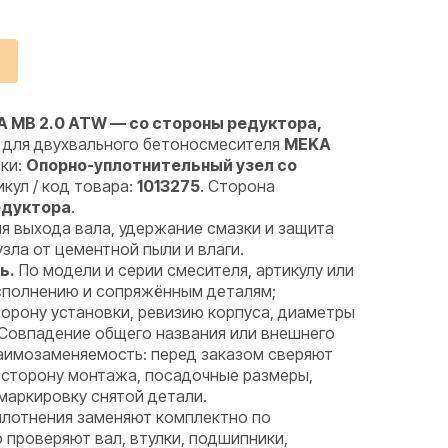
 MB 2.0 ATW — со стороны редуктора,
 для двухвального бетоносмесителя
MEKA
вки:
Опорно-уплотнительный узел со
икул / код товара:
1013275
. Сторона
едуктора
.
я выхода вала, удержание смазки и защита
ла от цементной пыли и влаги.
ь.
По модели и серии смесителя, артикулу или
исполнению и сопряжённым деталям;
орону установки, ревизию корпуса, диаметры
 Совпадение общего названия или внешнего
аимозаменяемость: перед заказом сверяют
 сторону монтажа, посадочные размеры,
маркировку снятой детали.
лотнения заменяют комплектно по
проверяют вал, втулки, подшипники,