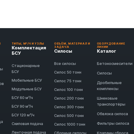
И
ТИПЫ, М³/Ч И УЗЛЫ
ОБЪЁМ, МАТЕРИАЛ И
ОБОРУДОВАНИЕ
Комплектация
ЗАДАЧА
ЛИНИИ
Силосы
Каталог
БСУ
Бетоносмесители
Все силосы
Стационарные
ды
БСУ
Силос 50 тонн
Силосы
Мобильные БСУ
Силос 75 тонн
Дробильные
ов
комплексы
Модульные БСУ
Силос 100 тонн
БСУ 60 м³/ч
Шнековые
Силос 200 тонн
транспортёры
БСУ 90 м³/ч
Силос 300 тонн
Обвязка силоса
БСУ 120 м³/ч
Силос 500 тонн
да
Фильтры силоса
Скиповая подача
Силос 1000 тонн
Ленточная подача
Клапаны сброса
Сборные силосы