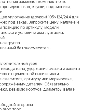
лотнения заменяют комплектно по
проверяют вал, втулки, подшипники,
с.
ее уплотнение (доукон) 105×124/24.4 для
но под заказ. Запросите цену, наличие и
м позицию по артикулу, модели
тановки и условиям эксплуатации.
ный
ная группа
ышленный бетоносмеситель
плотнительный узел
 выхода вала, удержание смазки и защита
ла от цементной пыли и влаги.
и смесителя, артикулу или маркировке,
 сопряжённым деталям. Обязательно
вки, ревизию корпуса, диаметры вала и
вободной стороны
 1500/1000