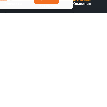
Статьи и
И УЗЛУ
ДОКУМЕНТЫ
Запчасти
Компания
материалы
Для
Проекты и услуги
Все статьи
бетоносмесителей
Оборудование в
Бетонные заводы
Для
лизинг
Бетоносмесители
бетононасосов
О компании
Запчасти для
Для скиповых
Контакты
бетоносмесителей
подъёмников
Политика
Запчасти для
Для дробильного
конфиденциальности
бетононасосов
оборудования
Согласие на
Редукторы и
Для шнековых
обработку данных
приводная
транспортёров
техника
Для спецтехники
Силосы и обвязка
Редукторы и
Шнековые
приводная
транспортёры
техника
Дробильные
Подобрать по
→
модели
комплексы