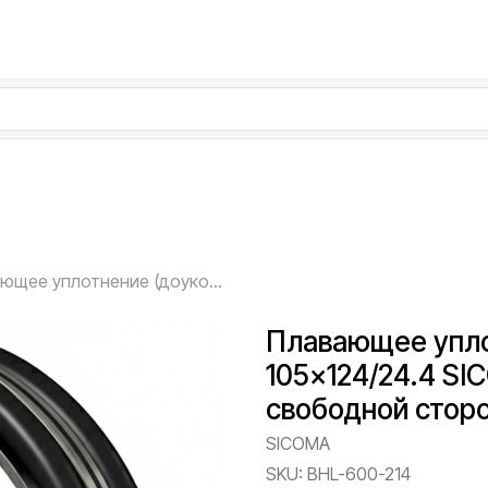
Плавающее уплотнение (доукон) 105×124/24.4 SICOMA MAO 1500/1000 — со свободной стороны, BHL-600-214
Плавающее упло
105×124/24.4 S
свободной сторо
SICOMA
SKU:
BHL-600-214