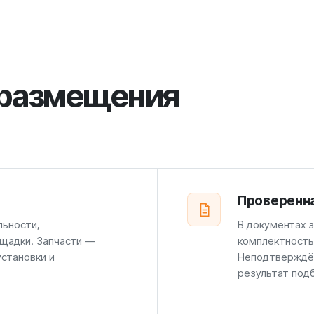
 размещения
Проверенн
льности,
В документах 
щадки. Запчасти —
комплектность
установки и
Неподтверждён
результат под