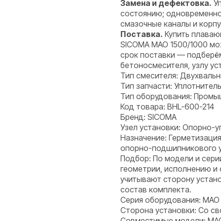
Замена и дефектовка.
Уп
состоянию; одновременно 
смазочные каналы и корпу
Поставка.
Купить плавающ
SICOMA MAO 1500/1000 мож
срок поставки — подберё
бетоносмесителя, узлу ус
Тип смесителя: Двухваль
Тип запчасти: Уплотнитель
Тип оборудования: Пром
Код товара: BHL-600-214
Бренд: SICOMA
Узел установки: Опорно-у
Назначение: Герметизация
опорно-подшипникового уз
Подбор: По модели и сери
геометрии, исполнению и
учитывают сторону устано
состав комплекта.
Серия оборудования: MAO
Сторона установки: Со с
Совместимые модели: MAO