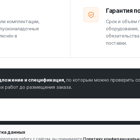
Гарантия п
или комплектации,
Срок и объём г
 пусконаладочные
оборудования,
лючён в
обязательства
поставки.
ложение и спецификация,
по которым можно проверить со
ых работ до размещения заказа.
тка данных
И
ТИПЫ, М³/Ч И УЗЛЫ
ОБЪЁМ, МАТЕРИАЛ И
ОБОРУДОВАНИЕ
Продолжая работу с сайтом, вы принимаете
Политику конфиденциальн