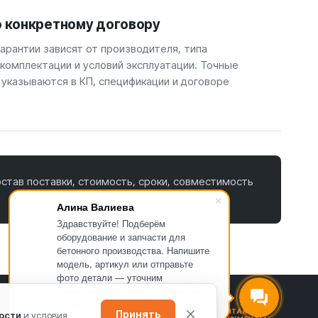
о конкретному договору
арантии зависят от производителя, типа
 комплектации и условий эксплуатации. Точные
 указываются в КП, спецификации и договоре
став поставки, стоимость, сроки, совместимость
Алина Валиева
Здравствуйте! Подберём
оборудование и запчасти для
бетонного производства. Напишите
модель, артикул или отправьте
фото детали — уточним
совместимость, цену, наличие и
сроки поставки.
ПОДБОР ПО МОДЕЛИ
СТАТЬИ И ОТГРУЗКИ
КОНТАКТЫ И
Принять
ости
и условия