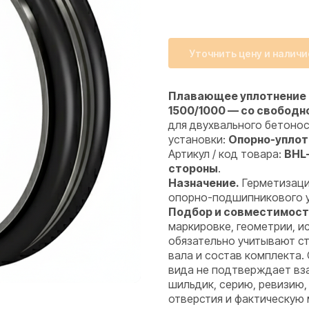
Уточнить цену и наличи
Плавающее уплотнение 
1500/1000 — со свободн
для двухвального бетоно
установки:
Опорно-уплот
Артикул / код товара:
BHL
стороны
.
Назначение.
Герметизаци
опорно-подшипникового уз
Подбор и совместимост
маркировке, геометрии, 
обязательно учитывают ст
вала и состав комплекта.
вида не подтверждает вз
шильдик, серию, ревизию,
отверстия и фактическую 