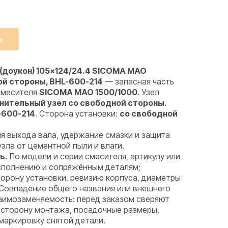
е
(доукон) 105×124/24.4 SICOMA MAO
ой стороны, BHL-600-214
— запасная часть
смесителя
SICOMA MAO 1500/1000
. Узел
нительный узел со свободной стороны
.
-600-214
. Сторона установки:
со свободной
я выхода вала, удержание смазки и защита
ла от цементной пыли и влаги.
ь.
По модели и серии смесителя, артикулу или
исполнению и сопряжённым деталям;
орону установки, ревизию корпуса, диаметры
 Совпадение общего названия или внешнего
аимозаменяемость: перед заказом сверяют
 сторону монтажа, посадочные размеры,
маркировку снятой детали.