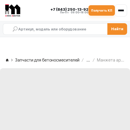
+7 (843) 250-13-92
Получить КП
Пн–Пт · 09:00–18:00
Найти
Запчасти для бетоносмесителей
...
Манжета армированная (сальник) TC 100x120x12 SIMEM MSO 1501 — со стороны редуктора, TAV.4A/29