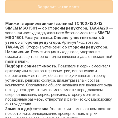
Запросить стоимость
Манжета армированная (сальник) TC 100x120x12
SIMEM MSO 1501 — со стороны редуктора, TAV.4A/29
—
запасная часть для двухвального бетоносмесителя
SIMEM
MSO 1501
. Узел установки:
Опорно-уплотнительный
узел со стороны редуктора
. Артикул / код товара:
TAV.4A/29
. Сторона установки:
со стороны редуктора
.
Назначение.
Герметизация выхода вала, удержание
смазки и защита опорно-подшипникового узла от цементной
пыли и влаги.
Подбор и совместимость.
По модели и серии смесителя,
артикулу или маркировке, геометрии, исполнению и
сопряжённым деталям; обязательно учитывают сторону
установки, ревизию корпуса, диаметры вала и состав
комплекта. Совпадение общего названия или внешнего вида
не подтверждает взаимозаменяемость: перед заказом
сверяют шильдик, серию, ревизию, сторону монтажа,
посадочные размеры, отверстия и фактическую маркировку
снятой детали.
Замена и дефектовка.
Уплотнения заменяют комплектно
по состоянию; одновременно проверяют вал, втулки,