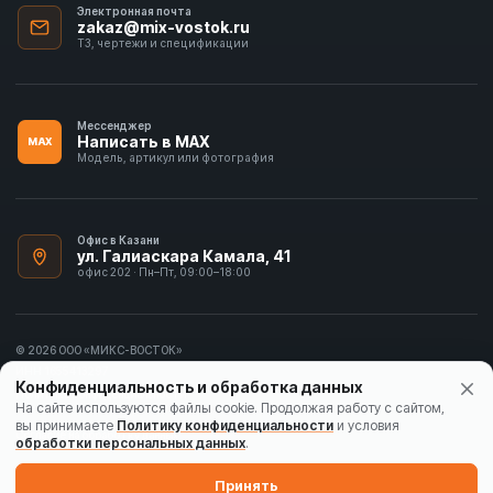
Электронная почта
zakaz@mix-vostok.ru
ТЗ, чертежи и спецификации
Мессенджер
Написать в MAX
MAX
Модель, артикул или фотография
Офис в Казани
ул. Галиаскара Камала, 41
офис 202 · Пн–Пт, 09:00–18:00
© 2026 ООО «МИКС-ВОСТОК»
ИНН 1655413297
Конфиденциальность и обработка данных
Политика конфиденциальности
На сайте используются файлы cookie. Продолжая работу с сайтом,
вы принимаете
Политику конфиденциальности
и условия
Согласие на обработку данных
обработки персональных данных
.
Карта сайта
Принять