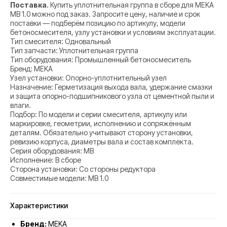
Поставка.
Купить уплотнительная группа в сборе для MEKA
MB 1.0 можно под заказ. Запросите цену, наличие и срок
поставки — подберём позицию по артикулу, модели
бетоносмесителя, узлу установки и условиям эксплуатации.
Тип смесителя: Одновальный
Тип запчасти: Уплотнительная группа
Тип оборудования: Промышленный бетоносмеситель
Бренд: MEKA
Узел установки: Опорно-уплотнительный узел
Назначение: Герметизация выхода вала, удержание смазки
и защита опорно-подшипникового узла от цементной пыли и
влаги.
Подбор: По модели и серии смесителя, артикулу или
маркировке, геометрии, исполнению и сопряжённым
деталям. Обязательно учитывают сторону установки,
ревизию корпуса, диаметры вала и состав комплекта.
Серия оборудования: MB
Исполнение: В сборе
Сторона установки: Со стороны редуктора
Совместимые модели: MB 1.0
Характеристики
Бренд:
MEKA