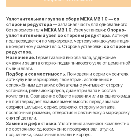
Уплотнительная группа в сборе MEKA MB 1.0 — со
стороны редуктора
— запасная часть для одновального
бетоносмесителя
MEKA MB 1.0
. Узел установки:
Опорно-
уплотнительный узел со стороны редуктора
. Артикул
подтверждается по маркировке, чертежу или документации
к конкретному смесителю. Сторона установки:
со стороны
редуктора
.
Назначение.
Герметизация выхода вала, удержание
смазки и защита опорно-подшипникового узла от цементной
пыли и влаги.
Подбор и совместимость.
По модели и серии смесителя,
артикулу или маркировке, геометрии, исполнению и
сопряжённым деталям; обязательно учитывают сторону
установки, ревизию корпуса, диаметры вала и состав
комплекта. Совпадение общего названия или внешнего вида
не подтверждает взаимозаменяемость: перед заказом
сверяют шильдик, серию, ревизию, сторону монтажа,
посадочные размеры, отверстия и фактическую маркировку
снятой детали.
Замена и дефектовка.
Уплотнения заменяют комплектно
по состоянию; одновременно проверяют вал, втулки,
подшипники, смазочные каналы и корпус.