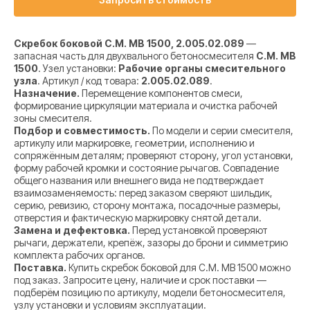
Скребок боковой C.M. MB 1500, 2.005.02.089
—
запасная часть для двухвального бетоносмесителя
C.M. MB
1500
. Узел установки:
Рабочие органы смесительного
узла
. Артикул / код товара:
2.005.02.089
.
Назначение.
Перемещение компонентов смеси,
формирование циркуляции материала и очистка рабочей
зоны смесителя.
Подбор и совместимость.
По модели и серии смесителя,
артикулу или маркировке, геометрии, исполнению и
сопряжённым деталям; проверяют сторону, угол установки,
форму рабочей кромки и состояние рычагов. Совпадение
общего названия или внешнего вида не подтверждает
взаимозаменяемость: перед заказом сверяют шильдик,
серию, ревизию, сторону монтажа, посадочные размеры,
отверстия и фактическую маркировку снятой детали.
Замена и дефектовка.
Перед установкой проверяют
рычаги, держатели, крепёж, зазоры до брони и симметрию
комплекта рабочих органов.
Поставка.
Купить скребок боковой для C.M. MB 1500 можно
под заказ. Запросите цену, наличие и срок поставки —
подберём позицию по артикулу, модели бетоносмесителя,
узлу установки и условиям эксплуатации.