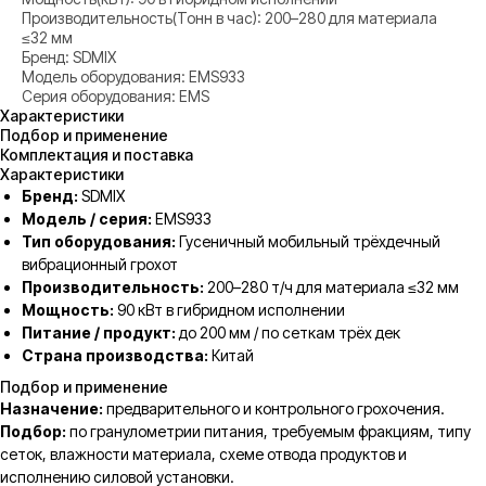
Производительность(Тонн в час): 200–280 для материала
≤32 мм
Бренд: SDMIX
Модель оборудования: EMS933
Серия оборудования: EMS
Характеристики
Подбор и применение
Комплектация и поставка
Характеристики
Бренд:
SDMIX
Модель / серия:
EMS933
Тип оборудования:
Гусеничный мобильный трёхдечный
вибрационный грохот
Производительность:
200–280 т/ч для материала ≤32 мм
Мощность:
90 кВт в гибридном исполнении
Питание / продукт:
до 200 мм / по сеткам трёх дек
Страна производства:
Китай
Подбор и применение
Назначение:
предварительного и контрольного грохочения.
Подбор:
по гранулометрии питания, требуемым фракциям, типу
сеток, влажности материала, схеме отвода продуктов и
исполнению силовой установки.