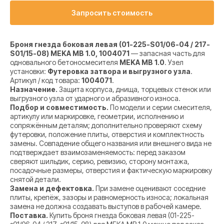
Запросить стоимость
Броня гнезда боковая левая (01-225-S01/06-04 / 217-
S01/15-08) MEKA MB 1.0, 1004071
— запасная часть для
одновального бетоносмесителя
MEKA MB 1.0
. Узел
установки:
Футеровка затвора и выгрузного узла
.
Артикул / код товара:
1004071
.
Назначение.
Защита корпуса, днища, торцевых стенок или
выгрузного узла от ударного и абразивного износа.
Подбор и совместимость.
По модели и серии смесителя,
артикулу или маркировке, геометрии, исполнению и
сопряжённым деталям; дополнительно проверяют схему
футеровки, положение плиты, отверстия и комплектность
замены. Совпадение общего названия или внешнего вида не
подтверждает взаимозаменяемость: перед заказом
сверяют шильдик, серию, ревизию, сторону монтажа,
посадочные размеры, отверстия и фактическую маркировку
снятой детали.
Замена и дефектовка.
При замене оценивают соседние
плиты, крепёж, зазоры и равномерность износа; локальная
замена не должна создавать выступов в рабочей камере.
Поставка.
Купить броня гнезда боковая левая (01-225-