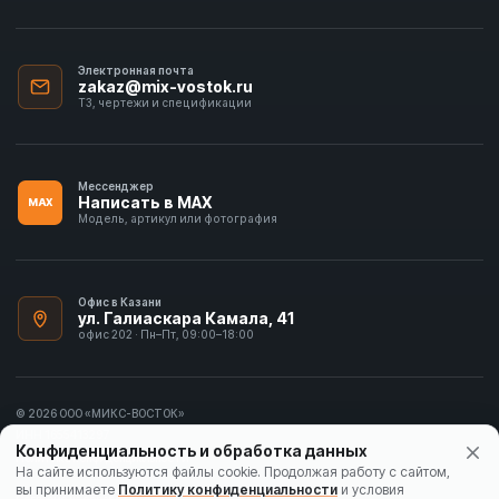
Электронная почта
zakaz@mix-vostok.ru
ТЗ, чертежи и спецификации
Мессенджер
Написать в MAX
MAX
Модель, артикул или фотография
Офис в Казани
ул. Галиаскара Камала, 41
офис 202 · Пн–Пт, 09:00–18:00
© 2026 ООО «МИКС-ВОСТОК»
ИНН 1655413297
Конфиденциальность и обработка данных
Политика конфиденциальности
На сайте используются файлы cookie. Продолжая работу с сайтом,
вы принимаете
Политику конфиденциальности
и условия