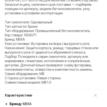
s01/06-04 / 217-s01/15-08) для MEKA MB 1.0 можно под заказ.
Запросите цену, наличие и срок поставки — подберём
позицию по артикулу, модели бетоносмесителя, узлу
установки и условиям эксплуатации.
Тип смесителя: Одновальный
Тип запчасти: Броня
Тип оборудования: Промышленный бетоносмеситель
Код товара: 1004071
Бренд: MEKA
Узел установки: Футеровка затвора / выгрузного узла
Назначение: Защита корпуса, днища, торцевых стенок или
выгрузного узла от ударного и абразивного износа.
Подбор: По модели и серии смесителя, артикулу или
маркировке, геометрии, исполнению и сопряжённым
деталям. Дополнительно проверяют схему футеровки,
положение плиты, отверстия и комплектность замены.
Серия оборудования: MB
Сторона установки: Левая сторона
Совместимые модели: MB 1.0
Характеристики
Бренд:
MEKA