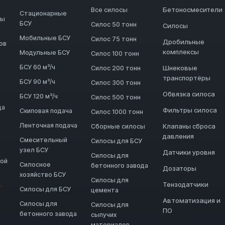
Бетоносмесители
Все силосы
Стационарные
ды
БСУ
Силос 50 тонн
Силосы
Мобильные БСУ
Силос 75 тонн
Дробильные
ов
комплексы
Модульные БСУ
Силос 100 тонн
БСУ 60 м³/ч
Шнековые
Силос 200 тонн
транспортёры
БСУ 90 м³/ч
Силос 300 тонн
Обвязка силоса
БСУ 120 м³/ч
Силос 500 тонн
да
Фильтры силоса
Скиповая подача
Силос 1000 тонн
Ленточная подача
Клапаны сброса
Сборные силосы
давления
Смесительный
Силосы для БСУ
узел БСУ
Датчики уровня
Силосы для
ной
Силосное
бетонного завода
Дозаторы
хозяйство БСУ
Силосы для
Тензодатчики
→
Силосы для БСУ
цемента
Автоматизация и
Силосы для
Силосы для
ПО
бетонного завода
сыпучих
материалов