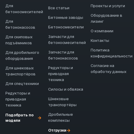
Для
Проекты и услуги
Все статьи
бетоносмесителей
Оборудование в
Бетонные заводы
Для
лизинг
Бетоносмесители
бетононасосов
О компании
Запчасти для
Для скиповых
Контакты
бетоносмесителей
подъёмников
Политика
Запчасти для
Для дробильного
конфиденциальности
бетононасосов
оборудования
Согласие на
Редукторы и
Для шнековых
обработку данных
приводная
транспортёров
техника
Для спецтехники
Силосы и обвязка
Редукторы и
Шнековые
приводная
транспортёры
техника
Дробильные
Подобрать по
→
модели
комплексы
→
Отгрузки