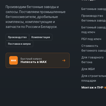
Производим бетонные заводы и
Бетонные заво
силосы. Поставляем промышленные
Производство
бетоносмесители, дробильные
бетонных завод
комплексы, комплектующие и
запчасти по России и Беларуси.
Бетонный завод
под ключ
Производство
Комплектация
РБУ под ключ
Поставка и запуск
Стоимость
бетонного заво
Для товарного
Быстрый запрос
MAX
Написать в MAX
бетона
Для ЖБИ
Для строитель
площадки
Монтаж и ПНР