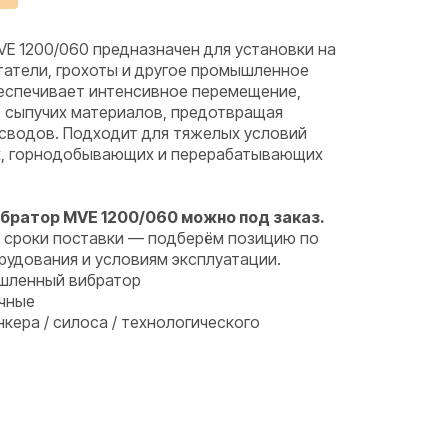
E 1200/060 предназначен для установки на
татели, грохоты и другое промышленное
еспечивает интенсивное перемещение,
е сыпучих материалов, предотвращая
 сводов. Подходит для тяжелых условий
х, горнодобывающих и перерабатывающих
братор MVE 1200/060 можно под заказ.
и сроки поставки — подберём позицию по
рудования и условиям эксплуатации.
шленный вибратор
чные
нкера / силоса / технологического