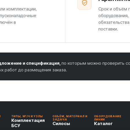
или комплектации,
Срок и объём г
 пусконаладочные
оборудования,
лючён в
обязательства
поставки.
ложение и спецификация,
по которым можно проверить со
ых работ до размещения заказа.
И
ТИПЫ, М³/Ч И УЗЛЫ
ОБЪЁМ, МАТЕРИАЛ И
ОБОРУДОВАНИЕ
Комплектация
ЗАДАЧА
ЛИНИИ
Силосы
Каталог
БСУ