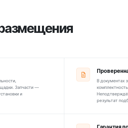
 размещения
Проверенн
льности,
В документах 
щадки. Запчасти —
комплектность
установки и
Неподтверждён
результат под
Гарантия п