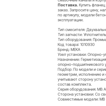
смазочные каналы и корпу
Поставка.
Купить фланец
заказ. Запросите цену, н
по артикулу, модели бето
эксплуатации.
Тип смесителя: Двухваль
Тип запчасти: Уплотнитель
Тип оборудования: Пром
Код товара: 1010930
Бренд: MEKA
Узел установки: Опорно-у
Назначение: Герметизация
опорно-подшипникового уз
Подбор: По модели и сери
геометрии, исполнению и
учитывают сторону устано
состав комплекта.
Серия оборудования: MB 
Сторона установки: Со с
Совместимые модели: MB 