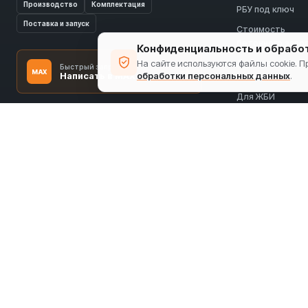
Производство
Комплектация
РБУ под ключ
Поставка и запуск
Стоимость
бетонного заво
Конфиденциальность и обрабо
На сайте используются файлы cookie. 
Для товарного
Быстрый запрос
MAX
Написать в MAX
обработки персональных данных
.
бетона
Для ЖБИ
Для строитель
площадки
Монтаж и ПНР