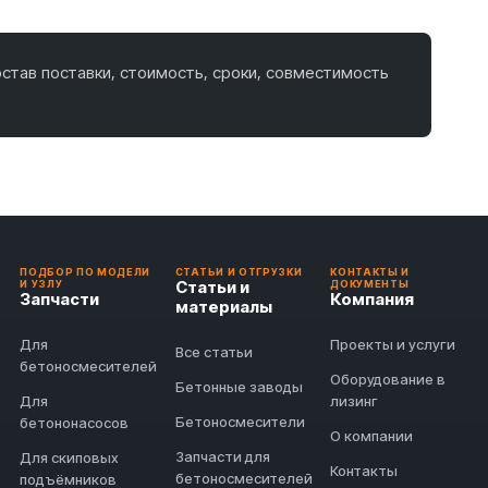
став поставки, стоимость, сроки, совместимость
ПОДБОР ПО МОДЕЛИ
СТАТЬИ И ОТГРУЗКИ
КОНТАКТЫ И
Статьи и
И УЗЛУ
ДОКУМЕНТЫ
Запчасти
Компания
материалы
Для
Проекты и услуги
Все статьи
бетоносмесителей
Оборудование в
Бетонные заводы
Для
лизинг
Бетоносмесители
бетононасосов
О компании
Запчасти для
Для скиповых
Контакты
бетоносмесителей
подъёмников