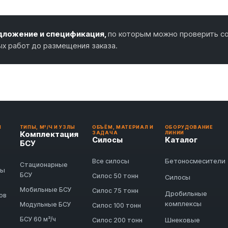
ложение и спецификация,
по которым можно проверить со
ых работ до размещения заказа.
И
ТИПЫ, М³/Ч И УЗЛЫ
ОБЪЁМ, МАТЕРИАЛ И
ОБОРУДОВАНИЕ
Комплектация
ЗАДАЧА
ЛИНИИ
Силосы
Каталог
БСУ
Бетоносмесители
Все силосы
Стационарные
ды
БСУ
Силос 50 тонн
Силосы
Мобильные БСУ
Силос 75 тонн
Дробильные
ов
комплексы
Модульные БСУ
Силос 100 тонн
БСУ 60 м³/ч
Шнековые
Силос 200 тонн