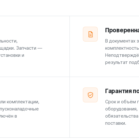
Проверенн
льности,
В документах 
щадки. Запчасти —
комплектность
установки и
Неподтверждён
результат под
Гарантия п
или комплектации,
Срок и объём г
 пусконаладочные
оборудования,
лючён в
обязательства
поставки.