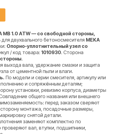
 MB 1.0 ATW — со свободной стороны,
ь для двухвального бетоносмесителя
MEKA
ки:
Опорно-уплотнительный узел со
тикул / код товара:
1010930
. Сторона
 стороны
.
я выхода вала, удержание смазки и защита
ла от цементной пыли и влаги.
ь.
По модели и серии смесителя, артикулу или
исполнению и сопряжённым деталям;
орону установки, ревизию корпуса, диаметры
 Совпадение общего названия или внешнего
аимозаменяемость: перед заказом сверяют
 сторону монтажа, посадочные размеры,
маркировку снятой детали.
лотнения заменяют комплектно по
проверяют вал, втулки, подшипники,