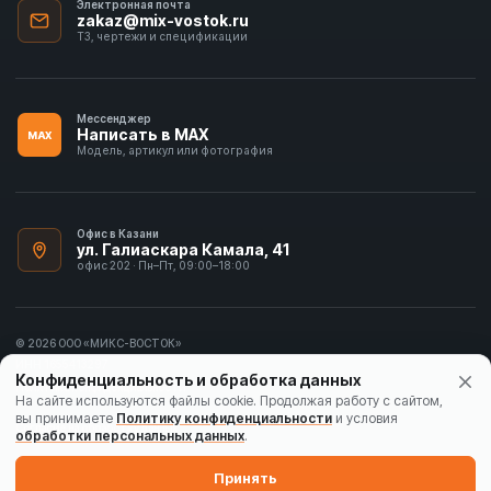
Электронная почта
zakaz@mix-vostok.ru
ТЗ, чертежи и спецификации
Мессенджер
Написать в MAX
MAX
Модель, артикул или фотография
Офис в Казани
ул. Галиаскара Камала, 41
офис 202 · Пн–Пт, 09:00–18:00
© 2026 ООО «МИКС-ВОСТОК»
ИНН 1655413297
Конфиденциальность и обработка данных
Политика конфиденциальности
На сайте используются файлы cookie. Продолжая работу с сайтом,
вы принимаете
Политику конфиденциальности
и условия
Согласие на обработку данных
обработки персональных данных
.
Карта сайта
Принять