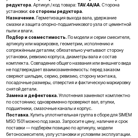
редуктора
. Артикул / код товара:
TAV.4A/AA
. Сторона
установки:
со стороны редуктора
.
Назначение.
Герметизация выхода вала, удержание
смазки и защита опорно-подшипникового узла от цементной
пыли и влаги.
Подбор и совместимость.
По модели и серии смесителя,
артикулу или маркировке, геометрии, исполнению и
сопряжённым деталям; обязательно учитывают сторону
установки, ревизию корпуса, диаметры вала и состав
комплекта. Совпадение общего названия или внешнего вида
не подтверждает взаимозаменяемость: перед заказом
сверяют шильдик, серию, ревизию, сторону монтажа,
посадочные размеры, отверстия и фактическую маркировку
снятой детали.
Замена и дефектовка.
Уплотнения заменяют комплектно
по состоянию; одновременно проверяют вал, втулки,
подшипники, смазочные каналы и корпус.
Поставка.
Купить уплотнительная группа в сборе для SIMEM
MSO 1501 можно под заказ. Запросите цену, наличие и срок
поставки — подберём позицию по артикулу, модели
бетоносмесителя, узлу установки и условиям эксплуатации.