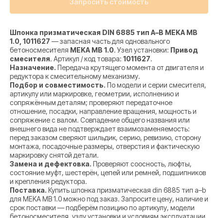
Запросить стоимость
Шпонка призматическая DIN 6885 тип A–B MEKA MB
1.0, 1011627
— запасная часть для одновального
бетоносмесителя
MEKA MB 1.0
. Узел установки:
Привод
смесителя
. Артикул / код товара:
1011627
.
Назначение.
Передача крутящего момента от двигателя и
редуктора к смесительному механизму.
Подбор и совместимость.
По модели и серии смесителя,
артикулу или маркировке, геометрии, исполнению и
сопряжённым деталям; проверяют передаточное
отношение, посадки, направление вращения, мощность и
сопряжение с валом. Совпадение общего названия или
внешнего вида не подтверждает взаимозаменяемость:
перед заказом сверяют шильдик, серию, ревизию, сторону
монтажа, посадочные размеры, отверстия и фактическую
маркировку снятой детали.
Замена и дефектовка.
Проверяют соосность, люфты,
состояние муфт, шестерён, цепей или ремней, подшипников
и крепления редуктора.
Поставка.
Купить шпонка призматическая din 6885 тип a–b
для MEKA MB 1.0 можно под заказ. Запросите цену, наличие и
срок поставки — подберём позицию по артикулу, модели
бетоносмесителя, узлу установки и условиям эксплуатации.