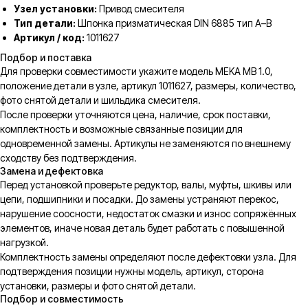
Узел установки:
Привод смесителя
Тип детали:
Шпонка призматическая DIN 6885 тип A–B
Артикул / код:
1011627
Подбор и поставка
Для проверки совместимости укажите модель MEKA MB 1.0,
положение детали в узле, артикул 1011627, размеры, количество,
фото снятой детали и шильдика смесителя.
После проверки уточняются цена, наличие, срок поставки,
комплектность и возможные связанные позиции для
одновременной замены. Артикулы не заменяются по внешнему
сходству без подтверждения.
Замена и дефектовка
Перед установкой проверьте редуктор, валы, муфты, шкивы или
цепи, подшипники и посадки. До замены устраняют перекос,
нарушение соосности, недостаток смазки и износ сопряжённых
элементов, иначе новая деталь будет работать с повышенной
нагрузкой.
Комплектность замены определяют после дефектовки узла. Для
подтверждения позиции нужны модель, артикул, сторона
установки, размеры и фото снятой детали.
Подбор и совместимость