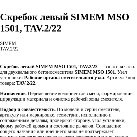
Скребок левый SIMEM MSO
1501, TAV.2/22
SIMEM
TAV.2/22
Запросить стоимость
Скребок левый SIMEM MSO 1501, TAV.2/22
— запасная часть
для двухвального бетоносмесителя
SIMEM MSO 1501
. Узел
установки:
Рабочие органы смесительного узла
. Артикул / код
товара:
TAV.2/22
.
Назначение.
Перемещение компонентов смеси, формирование
циркуляции материала и очистка рабочей зоны смесителя.
Подбор и совместимость.
По модели и серии смесителя,
артикулу или маркировке, геометрии, исполнению и
сопряжённым деталям; проверяют сторону, угол установки,
форму рабочей кромки и состояние рычагов. Совпадение
общего названия или внешнего вида не подтверждает
взаимозаменяемость: перед заказом сверяют шильдик, серию,