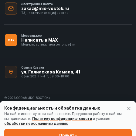
Электронная почта
zakaz@mix-vostok.ru
ТЗ, чертежи и спецификации
Мессенджер
Написать в MAX
MAX
Модель, артикул или фотография
Офис в Казани
ул. Галиаскара Камала, 41
офис 202 · Пн–Пт, 09:00–18:00
© 2026 ООО «МИКС-ВОСТОК»
ИНН 1655413297
Конфиденциальность и обработка данных
Политика конфиденциальности
На сайте используются файлы cookie. Продолжая работу с сайтом,
вы принимаете
Политику конфиденциальности
и условия
Согласие на обработку данных
обработки персональных данных
.
Карта сайта
Принять