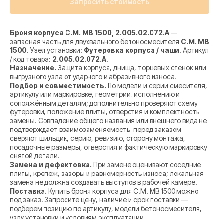
Запросить стоимость
Броня корпуса C.M. MB 1500, 2.005.02.072.A
—
запасная часть для двухвального бетоносмесителя
C.M. MB
1500
. Узел установки:
Футеровка корпуса / чаши
. Артикул
/ код товара:
2.005.02.072.A
.
Назначение.
Защита корпуса, днища, торцевых стенок или
выгрузного узла от ударного и абразивного износа.
Подбор и совместимость.
По модели и серии смесителя,
артикулу или маркировке, геометрии, исполнению и
сопряжённым деталям; дополнительно проверяют схему
футеровки, положение плиты, отверстия и комплектность
замены. Совпадение общего названия или внешнего вида не
подтверждает взаимозаменяемость: перед заказом
сверяют шильдик, серию, ревизию, сторону монтажа,
посадочные размеры, отверстия и фактическую маркировку
снятой детали.
Замена и дефектовка.
При замене оценивают соседние
плиты, крепёж, зазоры и равномерность износа; локальная
замена не должна создавать выступов в рабочей камере.
Поставка.
Купить броня корпуса для C.M. MB 1500 можно
под заказ. Запросите цену, наличие и срок поставки —
подберём позицию по артикулу, модели бетоносмесителя,
узлу установки и условиям эксплуатации.