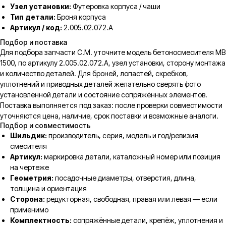
Узел установки:
Футеровка корпуса / чаши
Тип детали:
Броня корпуса
Артикул / код:
2.005.02.072.A
Подбор и поставка
Для подбора запчасти C.M. уточните модель бетоносмесителя MB
1500, по артикулу 2.005.02.072.A, узел установки, сторону монтажа
и количество деталей. Для броней, лопастей, скребков,
уплотнений и приводных деталей желательно сверять фото
установленной детали и состояние сопряжённых элементов.
Поставка выполняется под заказ: после проверки совместимости
уточняются цена, наличие, срок поставки и возможные аналоги.
Подбор и совместимость
Шильдик:
производитель, серия, модель и год/ревизия
смесителя
Артикул:
маркировка детали, каталожный номер или позиция
на чертеже
Геометрия:
посадочные диаметры, отверстия, длина,
толщина и ориентация
Сторона:
редукторная, свободная, правая или левая — если
применимо
Комплектность:
сопряжённые детали, крепёж, уплотнения и