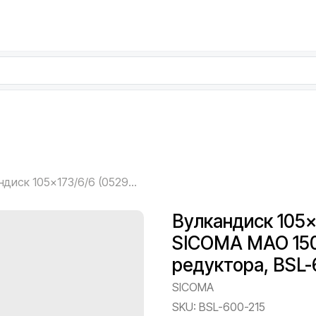
Вулкандиск 105×173/6/6 (0529G0003B1) SICOMA MAO 1500/1000 — со стороны редуктора, BSL-600-215
Вулкандиск 105×
SICOMA MAO 150
редуктора, BSL-
SICOMA
SKU:
BSL-600-215