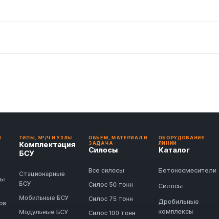
И
ТИПЫ, М³/Ч И УЗЛЫ
ОБЪЁМ, МАТЕРИАЛ И
ОБОРУДОВАНИЕ
Комплектация
ЗАДАЧА
ЛИНИИ
Силосы
Каталог
БСУ
Бетоносмесители
Все силосы
Стационарные
ды
БСУ
Силос 50 тонн
Силосы
Мобильные БСУ
Силос 75 тонн
Дробильные
ов
комплексы
Модульные БСУ
Силос 100 тонн