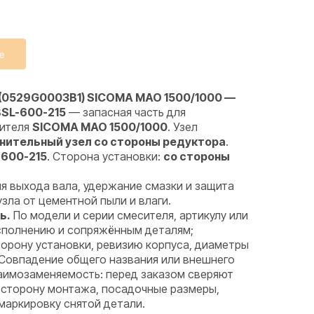
е
 (0529G0003B1) SICOMA MAO 1500/1000 —
BSL-600-215
— запасная часть для
сителя
SICOMA MAO 1500/1000
. Узел
нительный узел со стороны редуктора
.
-600-215
. Сторона установки:
со стороны
я выхода вала, удержание смазки и защита
ла от цементной пыли и влаги.
ь.
По модели и серии смесителя, артикулу или
исполнению и сопряжённым деталям;
орону установки, ревизию корпуса, диаметры
 Совпадение общего названия или внешнего
аимозаменяемость: перед заказом сверяют
 сторону монтажа, посадочные размеры,
маркировку снятой детали.