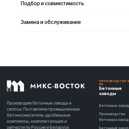
Подбор и совместимость
Замена и обслуживание
ПРОИЗВОДСТВО 
КП
Бетонные
заводы
Производим бетонные заводы и
Бетонные заво
силосы. Поставляем промышленные
Производство
бетоносмесители, дробильные
бетонных завод
комплексы, комплектующие и
запчасти по России и Беларуси.
Бетонный завод