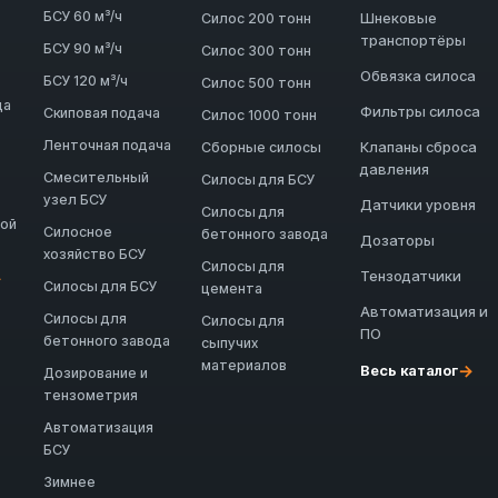
БСУ 60 м³/ч
Шнековые
Силос 200 тонн
транспортёры
БСУ 90 м³/ч
Силос 300 тонн
Обвязка силоса
БСУ 120 м³/ч
Силос 500 тонн
да
Фильтры силоса
Скиповая подача
Силос 1000 тонн
Ленточная подача
Клапаны сброса
Сборные силосы
давления
Смесительный
Силосы для БСУ
узел БСУ
Датчики уровня
Силосы для
ной
Силосное
бетонного завода
Дозаторы
хозяйство БСУ
Силосы для
Тензодатчики
→
Силосы для БСУ
цемента
Автоматизация и
Силосы для
Силосы для
ПО
бетонного завода
сыпучих
материалов
→
Весь каталог
Дозирование и
тензометрия
Автоматизация
БСУ
Зимнее