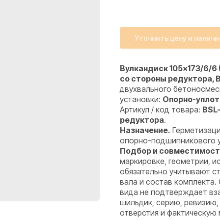
Уточнить цену и наличи
Вулкандиск 105×173/6/6
со стороны редуктора, 
двухвального бетоносме
установки:
Опорно-уплот
Артикул / код товара:
BSL
редуктора
.
Назначение.
Герметизаци
опорно-подшипникового уз
Подбор и совместимост
маркировке, геометрии, 
обязательно учитывают ст
вала и состав комплекта.
вида не подтверждает вз
шильдик, серию, ревизию,
отверстия и фактическую 