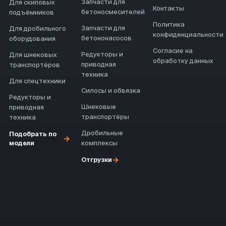
Запчасти для
Для скиповых
Контакты
бетоносмесителей
подъёмников
Политика
Запчасти для
Для дробильного
конфиденциальности
бетононасосов
оборудования
Согласие на
Редукторы и
Для шнековых
обработку данных
приводная
транспортёров
техника
Для спецтехники
Силосы и обвязка
Редукторы и
Шнековые
приводная
транспортёры
техника
Дробильные
Подобрать по
→
модели
комплексы
→
Отгрузки