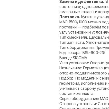
Замена и дефектовка.
Уп
состоянию; одновременно 
смазочные каналы и корпу
Поставка.
Купить вулканд
MAO 1500/1000 можно под 
поставки — подберём поз
узлу установки и условия
Тип смесителя: Двухваль
Тип запчасти: Уплотнитель
Тип оборудования: Пром
Код товара: BSL-600-215
Бренд: SICOMA
Узел установки: Опорно-у
Назначение: Герметизация
опорно-подшипникового уз
Подбор: По модели и сери
геометрии, исполнению и
учитывают сторону устано
состав комплекта.
Серия оборудования: MAO
Сторона установки: Со с
Совместимые модели: MAO