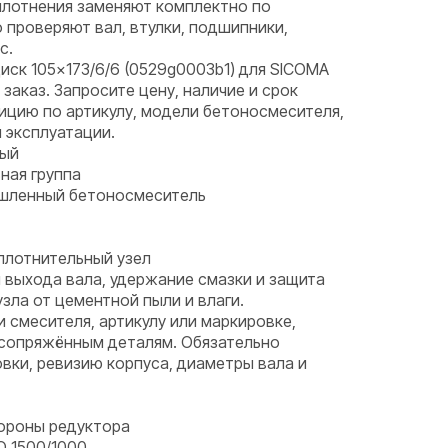
лотнения заменяют комплектно по
проверяют вал, втулки, подшипники,
с.
иск 105×173/6/6 (0529g0003b1) для SICOMA
заказ. Запросите цену, наличие и срок
ицию по артикулу, модели бетоносмесителя,
м эксплуатации.
ный
ная группа
ышленный бетоносмеситель
плотнительный узел
 выхода вала, удержание смазки и защита
ла от цементной пыли и влаги.
и смесителя, артикулу или маркировке,
 сопряжённым деталям. Обязательно
вки, ревизию корпуса, диаметры вала и
тороны редуктора
 1500/1000