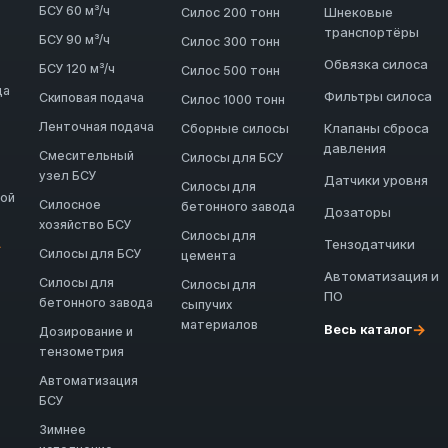
БСУ 60 м³/ч
Шнековые
Силос 200 тонн
транспортёры
БСУ 90 м³/ч
Силос 300 тонн
Обвязка силоса
БСУ 120 м³/ч
Силос 500 тонн
да
Фильтры силоса
Скиповая подача
Силос 1000 тонн
Ленточная подача
Клапаны сброса
Сборные силосы
давления
Смесительный
Силосы для БСУ
узел БСУ
Датчики уровня
Силосы для
ной
Силосное
бетонного завода
Дозаторы
хозяйство БСУ
Силосы для
Тензодатчики
→
Силосы для БСУ
цемента
Автоматизация и
Силосы для
Силосы для
ПО
бетонного завода
сыпучих
материалов
→
Весь каталог
Дозирование и
тензометрия
Автоматизация
БСУ
Зимнее