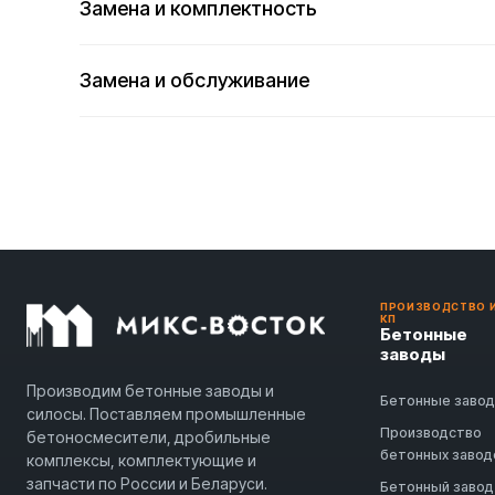
Замена и комплектность
Замена и обслуживание
ПРОИЗВОДСТВО 
КП
Бетонные
заводы
Производим бетонные заводы и
Бетонные заво
силосы. Поставляем промышленные
Производство
бетоносмесители, дробильные
бетонных завод
комплексы, комплектующие и
запчасти по России и Беларуси.
Бетонный завод