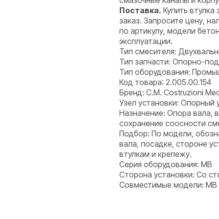
смазочные каналы и корпу
Поставка.
Купить втулка 
заказ. Запросите цену, н
по артикулу, модели бето
эксплуатации.
Тип смесителя: Двухваль
Тип запчасти: Опорно-по
Тип оборудования: Пром
Код товара: 2.005.00.154
Бренд: C.M. Costruzioni Mecc
Узел установки: Опорный 
Назначение: Опора вала, 
сохранение соосности см
Подбор: По модели, обоз
вала, посадке, стороне у
втулкам и крепежу.
Серия оборудования: MB
Сторона установки: Со с
Совместимые модели: MB 