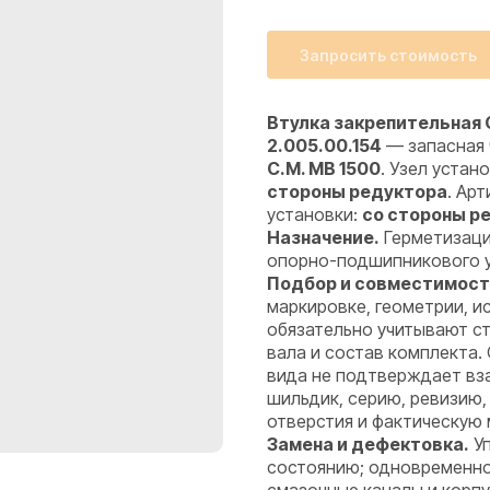
Запросить стоимость
Втулка закрепительная 
2.005.00.154
— запасная 
C.M. MB 1500
. Узел устан
стороны редуктора
. Арт
установки:
со стороны р
Назначение.
Герметизаци
опорно-подшипникового уз
Подбор и совместимост
маркировке, геометрии, 
обязательно учитывают ст
вала и состав комплекта.
вида не подтверждает вз
шильдик, серию, ревизию,
отверстия и фактическую 
Замена и дефектовка.
Уп
состоянию; одновременно 