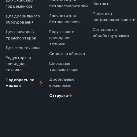
Для скиповых
Контакты
бетоносмесителей
подъёмников
Политика
Запчасти для
Для дробильного
конфиденциальности
бетононасосов
оборудования
Согласие на
Редукторы и
Для шнековых
обработку данных
приводная
транспортёров
техника
Для спецтехники
Силосы и обвязка
Редукторы и
Шнековые
приводная
транспортёры
техника
Дробильные
Подобрать по
→
модели
комплексы
→
Отгрузки