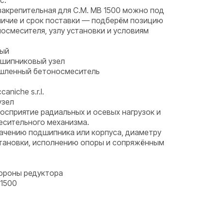
с.
закрепительная для C.M. MB 1500 можно под
аличие и срок поставки — подберём позицию
носмесителя, узлу установки и условиям
ный
дшипниковый узел
ышленный бетоносмеситель
aniche s.r.l.
узел
восприятие радиальных и осевых нагрузок и
есительного механизма.
начению подшипника или корпуса, диаметру
становки, исполнению опоры и сопряжённым
тороны редуктора
1500