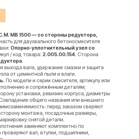
C.M. MB 1500 — со стороны редуктора,
часть для двухвального бетоносмесителя
овки:
Опорно-уплотнительный узел со
икул / код товара:
2.005.00.154
. Сторона
едуктора
.
я выхода вала, удержание смазки и защита
ла от цементной пыли и влаги.
ь.
По модели и серии смесителя, артикулу или
исполнению и сопряжённым деталям;
орону установки, ревизию корпуса, диаметры
 Совпадение общего названия или внешнего
аимозаменяемость: перед заказом сверяют
 сторону монтажа, посадочные размеры,
маркировку снятой детали.
лотнения заменяют комплектно по
проверяют вал, втулки, подшипники,