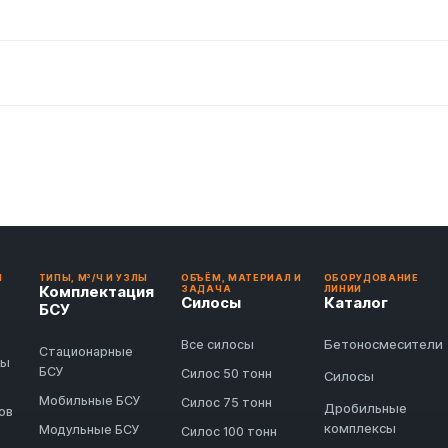
И
ТИПЫ, М³/Ч И УЗЛЫ
ОБЪЁМ, МАТЕРИАЛ И
ОБОРУДОВАНИЕ
Комплектация
ЗАДАЧА
ЛИНИИ
Силосы
Каталог
БСУ
Бетоносмесители
Все силосы
Стационарные
ды
БСУ
Силос 50 тонн
Силосы
Мобильные БСУ
Силос 75 тонн
Дробильные
ов
комплексы
Модульные БСУ
Силос 100 тонн