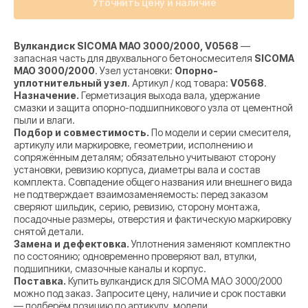
Уточнить цену и наличие
Вулкандиск SICOMA MAO 3000/2000, V0568
—
запасная часть для двухвального бетоносмесителя
SICOMA
MAO 3000/2000
. Узел установки:
Опорно-
уплотнительный узел
. Артикул / код товара:
V0568
.
Назначение.
Герметизация выхода вала, удержание
смазки и защита опорно-подшипникового узла от цементной
пыли и влаги.
Подбор и совместимость.
По модели и серии смесителя,
артикулу или маркировке, геометрии, исполнению и
сопряжённым деталям; обязательно учитывают сторону
установки, ревизию корпуса, диаметры вала и состав
комплекта. Совпадение общего названия или внешнего вида
не подтверждает взаимозаменяемость: перед заказом
сверяют шильдик, серию, ревизию, сторону монтажа,
посадочные размеры, отверстия и фактическую маркировку
снятой детали.
Замена и дефектовка.
Уплотнения заменяют комплектно
по состоянию; одновременно проверяют вал, втулки,
подшипники, смазочные каналы и корпус.
Поставка.
Купить вулкандиск для SICOMA MAO 3000/2000
можно под заказ. Запросите цену, наличие и срок поставки
— подберём позицию по артикулу, модели