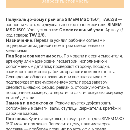
Запросить стоимость
Полукольцо-хомут рычага SIMEM MSO 1501, TAV.2/8
—
запасная часть для двухвального бетоносмесителя
SIMEM
MSO 1501
. Узел установки:
Смесительный узел
. Артикул /
код товара:
TAV.2/8
.
Назначение.
Передача усилия рабочим органам и
поддержание заданной геометрии смесительного
механизма.
Подбор и совместимость.
По модели и серии смесителя,
артикулу или маркировке, геометрии, исполнению и
сопряжённым деталям; проверяют сторону, посадки,
взаимное положение рабочих органов и комплектность.
Совпадение общего названия или внешнего вида не
подтверждает взаимозаменяемость: перед заказом
сверяют шильдик, серию, ревизию, сторону монтажа,
посадочные размеры, отверстия и фактическую маркировку
снятой детали.
Замена и дефектовка.
Рекомендуется дефектовать
сопряжённые рычаги, валы, ступицы, держатели, крепёж и
рабочие зазоры.
Поставка.
Купить полукольцо-хомут рычага для SIMEM MSO
1501 можно под заказ. Запросите цену, наличие и срок
поставки — подберём позицию по артикулу, модели