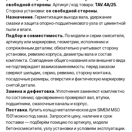
свободной стороны
. Артикул / код товара:
TAV.4A/25
.
Сторона установки:
со свободной стороны
.
Назначение.
Герметизация выхода вала, удержание
смазки и защита опорно-подшипникового узла от цементной
пыли и влаги.
Подбор и совместимость.
По модели и серии смесителя,
артикулу или маркировке, геометрии, исполнению и
сопряжённым деталям; обязательно учитывают сторону
установки, ревизию корпуса, диаметры вала и состав
комплекта. Совпадение общего названия или внешнего вида
не подтверждает взаимозаменяемость: перед заказом
сверяют шильдик, серию, ревизию, сторону монтажа,
посадочные размеры, отверстия и фактическую маркировку
снятой детали.
Замена и дефектовка.
Уплотнения заменяют комплектно
по состоянию; одновременно проверяют вал, втулки,
подшипники, смазочные каналы и корпус.
Поставка.
Купить кольцо металлическое для SIMEM MSO
1501 можно под заказ. Запросите цену, наличие и срок
поставки — подберём позицию по артикулу, модели
бетоносмесителя, узлу установки и условиям эксплуатации.