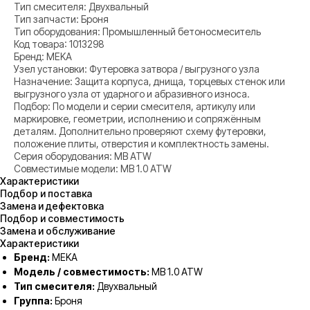
Тип смесителя: Двухвальный
Тип запчасти: Броня
Тип оборудования: Промышленный бетоносмеситель
Код товара: 1013298
Бренд: MEKA
Узел установки: Футеровка затвора / выгрузного узла
Назначение: Защита корпуса, днища, торцевых стенок или
выгрузного узла от ударного и абразивного износа.
Подбор: По модели и серии смесителя, артикулу или
маркировке, геометрии, исполнению и сопряжённым
деталям. Дополнительно проверяют схему футеровки,
положение плиты, отверстия и комплектность замены.
Серия оборудования: MB ATW
Совместимые модели: MB 1.0 ATW
Характеристики
Подбор и поставка
Замена и дефектовка
Подбор и совместимость
Замена и обслуживание
Характеристики
Бренд:
MEKA
Модель / совместимость:
MB 1.0 ATW
Тип смесителя:
Двухвальный
Группа:
Броня