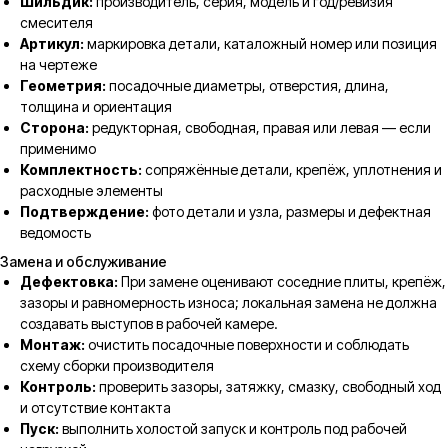
Шильдик:
производитель, серия, модель и год/ревизия
смесителя
Артикул:
маркировка детали, каталожный номер или позиция
на чертеже
Геометрия:
посадочные диаметры, отверстия, длина,
толщина и ориентация
Сторона:
редукторная, свободная, правая или левая — если
применимо
Комплектность:
сопряжённые детали, крепёж, уплотнения и
расходные элементы
Подтверждение:
фото детали и узла, размеры и дефектная
ведомость
Замена и обслуживание
Дефектовка:
При замене оценивают соседние плиты, крепёж,
зазоры и равномерность износа; локальная замена не должна
создавать выступов в рабочей камере.
Монтаж:
очистить посадочные поверхности и соблюдать
схему сборки производителя
Контроль:
проверить зазоры, затяжку, смазку, свободный ход
и отсутствие контакта
Пуск:
выполнить холостой запуск и контроль под рабочей