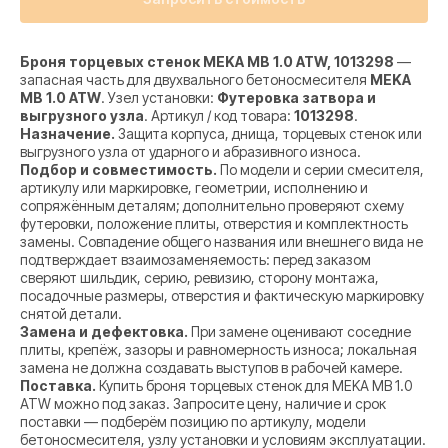
Броня торцевых стенок MEKA MB 1.0 ATW, 1013298
—
запасная часть для двухвального бетоносмесителя
MEKA
MB 1.0 ATW
. Узел установки:
Футеровка затвора и
выгрузного узла
. Артикул / код товара:
1013298
.
Назначение.
Защита корпуса, днища, торцевых стенок или
выгрузного узла от ударного и абразивного износа.
Подбор и совместимость.
По модели и серии смесителя,
артикулу или маркировке, геометрии, исполнению и
сопряжённым деталям; дополнительно проверяют схему
футеровки, положение плиты, отверстия и комплектность
замены. Совпадение общего названия или внешнего вида не
подтверждает взаимозаменяемость: перед заказом
сверяют шильдик, серию, ревизию, сторону монтажа,
посадочные размеры, отверстия и фактическую маркировку
снятой детали.
Замена и дефектовка.
При замене оценивают соседние
плиты, крепёж, зазоры и равномерность износа; локальная
замена не должна создавать выступов в рабочей камере.
Поставка.
Купить броня торцевых стенок для MEKA MB 1.0
ATW можно под заказ. Запросите цену, наличие и срок
поставки — подберём позицию по артикулу, модели
бетоносмесителя, узлу установки и условиям эксплуатации.