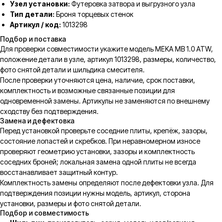
Узел установки:
Футеровка затвора и выгрузного узла
Тип детали:
Броня торцевых стенок
Артикул / код:
1013298
Подбор и поставка
Для проверки совместимости укажите модель MEKA MB 1.0 ATW,
положение детали в узле, артикул 1013298, размеры, количество,
фото снятой детали и шильдика смесителя.
После проверки уточняются цена, наличие, срок поставки,
комплектность и возможные связанные позиции для
одновременной замены. Артикулы не заменяются по внешнему
сходству без подтверждения.
Замена и дефектовка
Перед установкой проверьте соседние плиты, крепёж, зазоры,
состояние лопастей и скребков. При неравномерном износе
проверяют геометрию установки, зазоры и комплектность
соседних броней; локальная замена одной плиты не всегда
восстанавливает защитный контур.
Комплектность замены определяют после дефектовки узла. Для
подтверждения позиции нужны модель, артикул, сторона
установки, размеры и фото снятой детали.
Подбор и совместимость